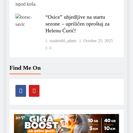
“Osice” ubjedljive na startu
sezone – upriličen oproštaj za
Helenu Ćurić!
madeinbl_admn
October 25, 2025
0
Find Me On