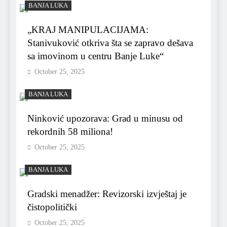
BANJA LUKA
„KRAJ MANIPULACIJAMA:
Stanivuković otkriva šta se zapravo dešava
sa imovinom u centru Banje Luke“
October 25, 2025
BANJA LUKA
Ninković upozorava: Grad u minusu od
rekordnih 58 miliona!
October 25, 2025
BANJA LUKA
Gradski menadžer: Revizorski izvještaj je
čistopolitički
October 25, 2025