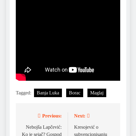
Tagged:
Banja Luka
Borac
Maglaj
Previous:
Next:
Post
navigation
Nebojša Lapčević:
Kresojević o
Ko je sejač? Gospod
subvencionisanju