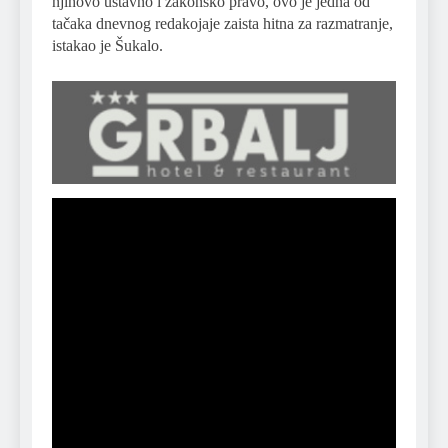
njihovo ustavno i zakonsko pravo, ovo je jedna od
tačaka dnevnog redakojaje zaista hitna za razmatranje,
istakao je Šukalo.