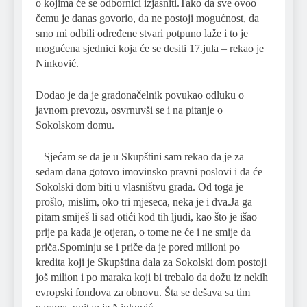
o kojima će se odbornici izjasniti.Tako da sve ovoo
čemu je danas govorio, da ne postoji mogućnost, da
smo mi odbili određene stvari potpuno laže i to je
mogućena sjednici koja će se desiti 17.jula – rekao je
Ninković.
Dodao je da je gradonačelnik povukao odluku o
javnom prevozu, osvrnuvši se i na pitanje o
Sokolskom domu.
– Sjećam se da je u Skupštini sam rekao da je za
sedam dana gotovo imovinsko pravni poslovi i da će
Sokolski dom biti u vlasništvu grada. Od toga je
prošlo, mislim, oko tri mjeseca, neka je i dva.Ja ga
pitam smiješ li sad otići kod tih ljudi, kao što je išao
prije pa kada je otjeran, o tome ne će i ne smije da
priča.Spominju se i priče da je pored milioni po
kredita koji je Skupština dala za Sokolski dom postoji
još milion i po maraka koji bi trebalo da dožu iz nekih
evropski fondova za obnovu. Šta se dešava sa tim