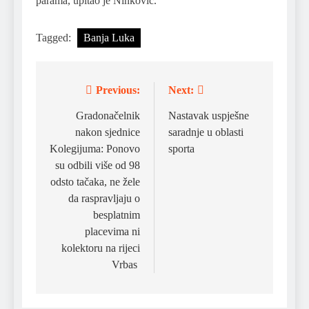
parama, upitao je Ninković.
Tagged:
Banja Luka
Previous:
Next:
Post
navigation
Gradonačelnik
Nastavak uspješne
nakon sjednice
saradnje u oblasti
Kolegijuma: Ponovo
sporta
su odbili više od 98
odsto tačaka, ne žele
da raspravljaju o
besplatnim
placevima ni
kolektoru na rijeci
Vrbas