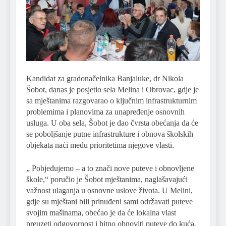
Kandidat za gradonačelnika Banjaluke, dr Nikola
Šobot, danas je posjetio sela Melina i Obrovac, gdje je
sa mještanima razgovarao o ključnim infrastrukturnim
problemima i planovima za unapređenje osnovnih
usluga. U oba sela, Šobot je dao čvrsta obećanja da će
se poboljšanje putne infrastrukture i obnova školskih
objekata naći među prioritetima njegove vlasti.
„ Pobjeđujemo – a to znači nove puteve i obnovljene
škole,“ poručio je Šobot mještanima, naglašavajući
važnost ulaganja u osnovne uslove života. U Melini,
gdje su mještani bili prinuđeni sami održavati puteve
svojim mašinama, obećao je da će lokalna vlast
preuzeti odgovornost i hitno obnoviti puteve do kuća,