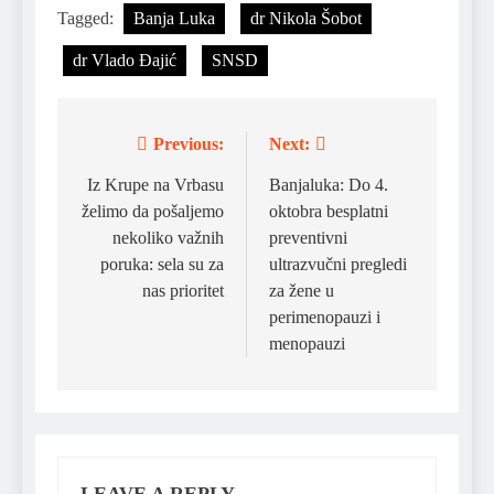
Tagged:
Banja Luka
dr Nikola Šobot
dr Vlado Đajić
SNSD
Previous:
Next:
Post
navigation
Iz Krupe na Vrbasu
Banjaluka: Do 4.
želimo da pošaljemo
oktobra besplatni
nekoliko važnih
preventivni
poruka: sela su za
ultrazvučni pregledi
nas prioritet
za žene u
perimenopauzi i
menopauzi
LEAVE A REPLY