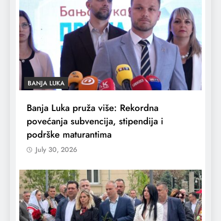
BANJA LUKA
Banja Luka pruža više: Rekordna
povećanja subvencija, stipendija i
podrške maturantima
July 30, 2026