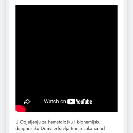
U Odjeljenju za hematološku i biohemijsku
dijagnostiku Doma zdravlja Banja Luka su od