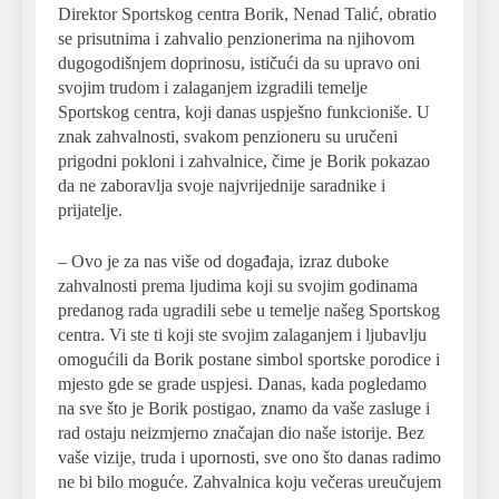
Direktor Sportskog centra Borik, Nenad Talić, obratio
se prisutnima i zahvalio penzionerima na njihovom
dugogodišnjem doprinosu, ističući da su upravo oni
svojim trudom i zalaganjem izgradili temelje
Sportskog centra, koji danas uspješno funkcioniše. U
znak zahvalnosti, svakom penzioneru su uručeni
prigodni pokloni i zahvalnice, čime je Borik pokazao
da ne zaboravlja svoje najvrijednije saradnike i
prijatelje.
– Ovo je za nas više od događaja, izraz duboke
zahvalnosti prema ljudima koji su svojim godinama
predanog rada ugradili sebe u temelje našeg Sportskog
centra. Vi ste ti koji ste svojim zalaganjem i ljubavlju
omogućili da Borik postane simbol sportske porodice i
mjesto gde se grade uspjesi. Danas, kada pogledamo
na sve što je Borik postigao, znamo da vaše zasluge i
rad ostaju neizmjerno značajan dio naše istorije. Bez
vaše vizije, truda i upornosti, sve ono što danas radimo
ne bi bilo moguće. Zahvalnica koju večeras ureučujem