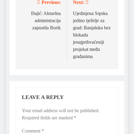
Previous:
Next:
Post
navigation
Đajić: Aktuelna
Ujedinjena Srpska
administracija
jedino rješelje za
zapustila Borik
grad: Banjaluka bez
blokada
jenajprihvaćeniji
projekat među
građanima
LEAVE A REPLY
Your email address will not be published.
Required fields are marked
*
Comment
*