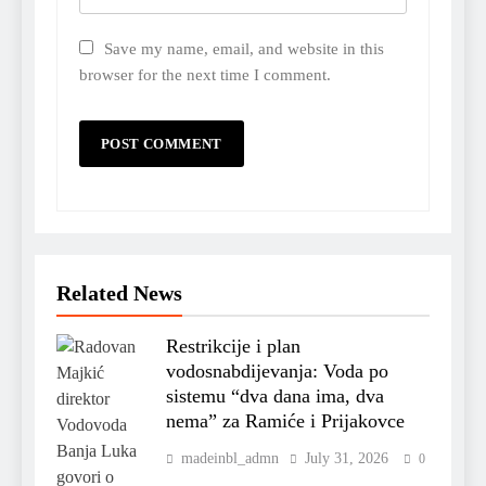
Save my name, email, and website in this
browser for the next time I comment.
Related News
Restrikcije i plan
vodosnabdijevanja: Voda po
sistemu “dva dana ima, dva
nema” za Ramiće i Prijakovce
madeinbl_admn
July 31, 2026
0