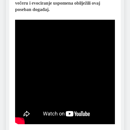
večeru i evociranje uspomena obilježili ovaj
poseban događaj.