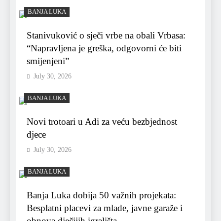
BANJA LUKA
Stanivuković o sječi vrbe na obali Vrbasa:
“Napravljena je greška, odgovorni će biti
smijenjeni”
July 30, 2026
BANJA LUKA
Novi trotoari u Adi za veću bezbjednost
djece
July 30, 2026
BANJA LUKA
Banja Luka dobija 50 važnih projekata:
Besplatni placevi za mlade, javne garaže i
obnova dječijih igrališta