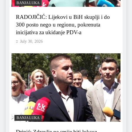
BANJA LUKA
RADOJIČIĆ: Lijekovi u BiH skuplji i do
300 posto nego u regionu, pokrenuta
inicijativa za ukidanje PDV-a
July 30, 2026
BANJA LUKA
Drinić: Zdravlje ne smije biti luksuz —