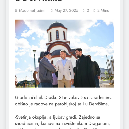
Madeinbl_admn
May 27, 2025
0
2 Mins
Gradonačelnik Draško Stanivuković sa saradnicima
obišao je radove na parohijskoj sali u Dervišima.
-Svetinja okuplja, a ljubav gradi. Zajedno sa
saradnicima, kumovima i sveštenikom Draganom,