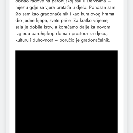
obišao radove na parohijskoj sali u Dervišima –
mjestu gdje se vjera pretače u djelo. Ponosan sam
što sam kao gradonačelnik i kao kum ovog hrama
dio jedne lijepe, svete priče. Za kratko vrijeme,
sala je dobila krov, a koračamo dalje ka novom
izgledu parohijskog doma i prostora za djecu,
kulturu i duhovnost – poručio je gradonačelnik.