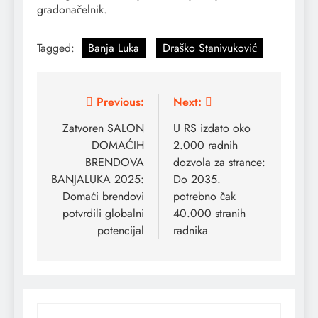
gradonačelnik.
Tagged:
Banja Luka
Draško Stanivuković
Post
Previous:
Next:
navigation
Zatvoren SALON
U RS izdato oko
DOMAĆIH
2.000 radnih
BRENDOVA
dozvola za strance:
BANJALUKA 2025:
Do 2035.
Domaći brendovi
potrebno čak
potvrdili globalni
40.000 stranih
potencijal
radnika