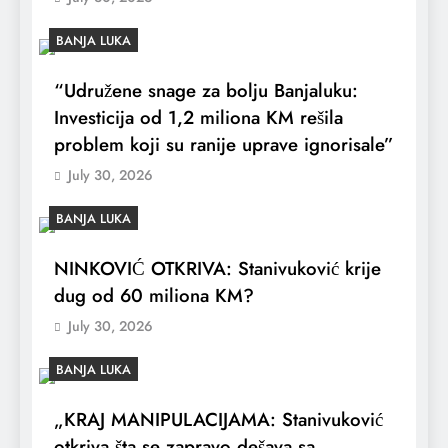
BANJA LUKA
“Udružene snage za bolju Banjaluku:
Investicija od 1,2 miliona KM rešila
problem koji su ranije uprave ignorisale”
July 30, 2026
BANJA LUKA
NINKOVIĆ OTKRIVA: Stanivuković krije
dug od 60 miliona KM?
July 30, 2026
BANJA LUKA
„KRAJ MANIPULACIJAMA: Stanivuković
otkriva šta se zapravo dešava sa