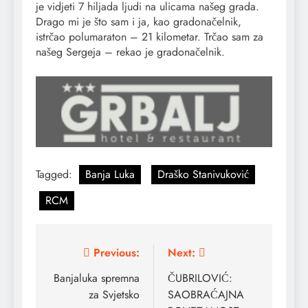
je vidjeti 7 hiljada ljudi na ulicama našeg grada.
Drago mi je što sam i ja, kao gradonačelnik,
istrčao polumaraton – 21 kilometar. Trčao sam za
našeg Sergeja – rekao je gradonačelnik.
Tagged:
Banja Luka
Draško Stanivuković
RCM
Post
Previous:
Next:
navigation
Banjaluka spremna
ČUBRILOVIĆ:
za Svjetsko
SAOBRAĆAJNA