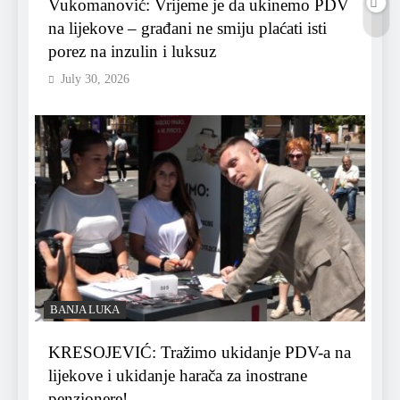
Vukomanović: Vrijeme je da ukinemo PDV
na lijekove – građani ne smiju plaćati isti
porez na inzulin i luksuz
July 30, 2026
BANJA LUKA
KRESOJEVIĆ: Tražimo ukidanje PDV-a na
lijekove i ukidanje harača za inostrane
penzionere!