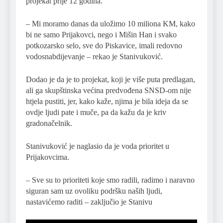
projekat prije 12 godina.
– Mi moramo danas da uložimo 10 miliona KM, kako
bi ne samo Prijakovci, nego i Mišin Han i svako
potkozarsko selo, sve do Piskavice, imali redovno
vodosnabdijevanje – rekao je Stanivuković.
Dodao je da je to projekat, koji je više puta predlagan,
ali ga skupštinska većina predvođena SNSD-om nije
htjela pustiti, jer, kako kaže, njima je bila ideja da se
ovdje ljudi pate i muče, pa da kažu da je kriv
gradonačelnik.
Stanivuković je naglasio da je voda prioritet u
Prijakovcima.
– Sve su to prioriteti koje smo radili, radimo i naravno
siguran sam uz ovoliku podršku naših ljudi,
nastavićemo raditi – zaključio je Stanivu