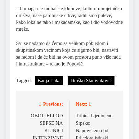
– Pomagao je fudbalske klubove, kulturno-umjetnička
društva, naše parohijske crkve, radili smo puteve,
kako lokalne tako i makadamske, kao i dio vodovodne
mreže.
Svi se nadamo da ćemo sa velikom pobjedom i
skupštinskom većinom koja će sigurno biti, nastaviti
sa radom i da će biti na ovom prostoru puno više rada
i infrastrukture – rekao je Popović.
Tagged:
Banja Luka
Draško Stanivuković
Previous:
Next:
Post
navigation
OBOLJELI OD
Tribina Ujedinjene
SEPSE NA
Srpske:
KLINICI
Napravićemo od
INTENZIVNE
Prijedora istinski