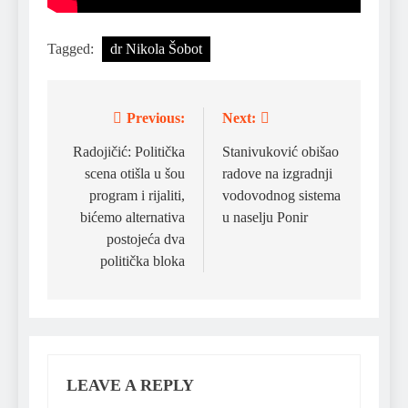
Tagged:
dr Nikola Šobot
Previous:
Next:
Post
navigation
Radojičić: Politička
Stanivuković obišao
scena otišla u šou
radove na izgradnji
program i rijaliti,
vodovodnog sistema
bićemo alternativa
u naselju Ponir
postojeća dva
politička bloka
LEAVE A REPLY