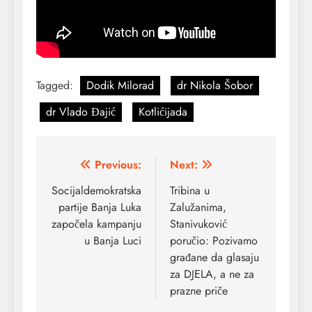
Tagged:
Dodik Milorad
dr Nikola Šobor
dr Vlado Đajić
Kotlićijada
Post
Previous:
Next:
navigation
Socijaldemokratska
Tribina u
partije Banja Luka
Zalužanima,
započela kampanju
Stanivuković
u Banja Luci
poručio: Pozivamo
građane da glasaju
za DJELA, a ne za
prazne priče