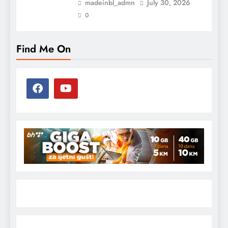
madeinbl_admn
July 30, 2026
0
Find Me On