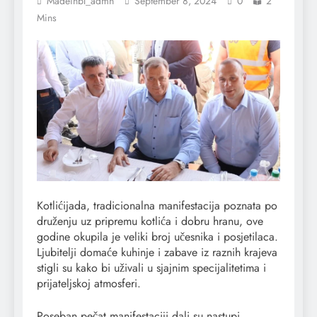
Madeinbl_admn
September 8, 2024
0
2
Mins
Kotlićijada, tradicionalna manifestacija poznata po
druženju uz pripremu kotlića i dobru hranu, ove
godine okupila je veliki broj učesnika i posjetilaca.
Ljubitelji domaće kuhinje i zabave iz raznih krajeva
stigli su kako bi uživali u sjajnim specijalitetima i
prijateljskoj atmosferi.
Poseban pečat manifestaciji dali su nastupi