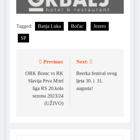
Tagged:
Banja Luka
Bočac
Jezero
SP
Previous:
Next:
Post
navigation
ORK Borac vs RK
Beerka festival ovog
Slavija Prva M:tel
ljeta 30. i 31.
liga RS 20.kolo
augusta!
sezona 2023/24
(UŽIVO)