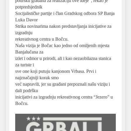
podršku građana za realizaciju ove ideje”, rekao je
potpredsjednik
Socijalističke partije i član Gradskog odbora SP Banja
Luka Davor
Strika novinarima nakon predstavljanja inicijative za
izgradnju
rekreativnog centra u Bočcu.
Naša vizija je Bočac kao jedno od omiljenih mjesta
Banjalučana za
izlet i odmor u prirodi, ali i kao nezaobilazna stanica
za turiste i
sve one koji putuju kanjonom Vrbasa. Prvi i
najznačajniji korak smo
već napravili, jer su građani prepoznali našu viziju i
dali podršku
inicijativi za izgradnju rekreativnog centra “Jezero” u
Bočcu.