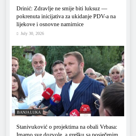
Drinić: Zdravlje ne smije biti luksuz —
pokrenuta inicijativa za ukidanje PDV-a na
lijekove i osnovne namirnice
July 30, 2026
BANJA LUKA
Stanivuković o projektima na obali Vrbasa:
Imamo sve dozvole, a grešku sa posječenim