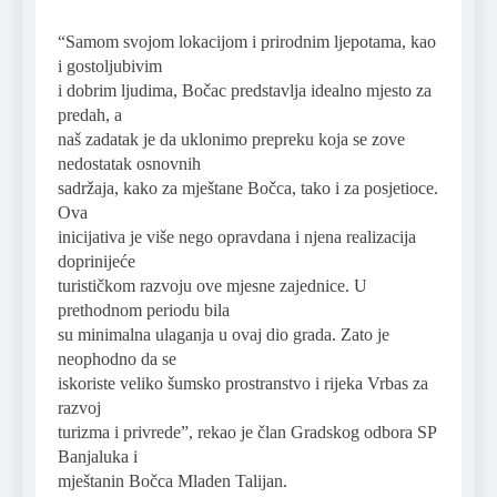
“Samom svojom lokacijom i prirodnim ljepotama, kao
i gostoljubivim
i dobrim ljudima, Bočac predstavlja idealno mjesto za
predah, a
naš zadatak je da uklonimo prepreku koja se zove
nedostatak osnovnih
sadržaja, kako za mještane Bočca, tako i za posjetioce.
Ova
inicijativa je više nego opravdana i njena realizacija
doprinijeće
turističkom razvoju ove mjesne zajednice. U
prethodnom periodu bila
su minimalna ulaganja u ovaj dio grada. Zato je
neophodno da se
iskoriste veliko šumsko prostranstvo i rijeka Vrbas za
razvoj
turizma i privrede”, rekao je član Gradskog odbora SP
Banjaluka i
mještanin Bočca Mladen Talijan.