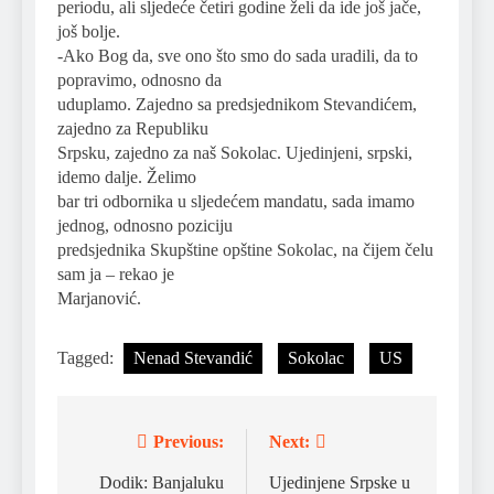
periodu, ali sljedeće četiri godine želi da ide još jače,
još bolje.
-Ako Bog da, sve ono što smo do sada uradili, da to
popravimo, odnosno da
uduplamo. Zajedno sa predsjednikom Stevandićem,
zajedno za Republiku
Srpsku, zajedno za naš Sokolac. Ujedinjeni, srpski,
idemo dalje. Želimo
bar tri odbornika u sljedećem mandatu, sada imamo
jednog, odnosno poziciju
predsjednika Skupštine opštine Sokolac, na čijem čelu
sam ja – rekao je
Marjanović.
Tagged:
Nenad Stevandić
Sokolac
US
Previous:
Next:
Post
navigation
Dodik: Banjaluku
Ujedinjene Srpske u