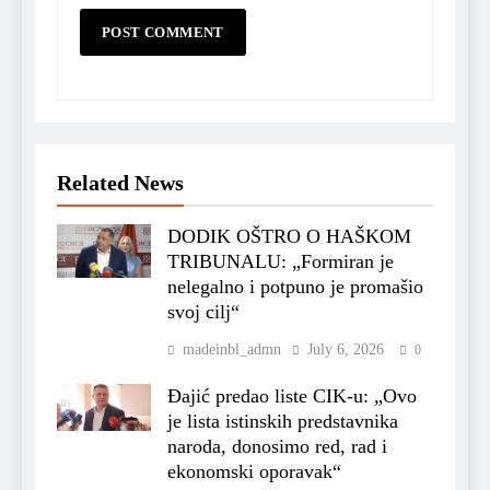
Related News
DODIK OŠTRO O HAŠKOM
TRIBUNALU: „Formiran je
nelegalno i potpuno je promašio
svoj cilj“
madeinbl_admn
July 6, 2026
0
Đajić predao liste CIK-u: „Ovo
je lista istinskih predstavnika
naroda, donosimo red, rad i
ekonomski oporavak“