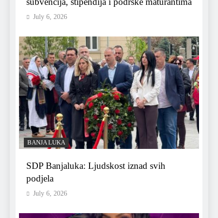
subvencija, stipendija i podrške maturantima
July 6, 2026
BANJA LUKA
SDP Banjaluka: Ljudskost iznad svih
podjela
July 6, 2026