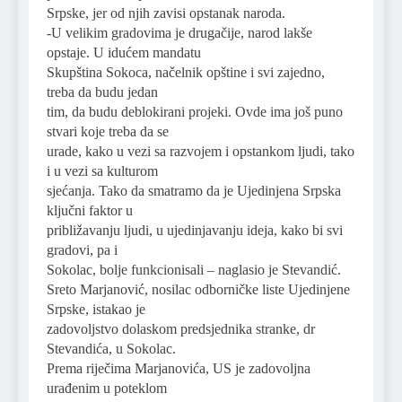
Srpske, jer od njih zavisi opstanak naroda.
-U velikim gradovima je drugačije, narod lakše
opstaje. U idućem mandatu
Skupština Sokoca, načelnik opštine i svi zajedno,
treba da budu jedan
tim, da budu deblokirani projeki. Ovde ima još puno
stvari koje treba da se
urade, kako u vezi sa razvojem i opstankom ljudi, tako
i u vezi sa kulturom
sjećanja. Tako da smatramo da je Ujedinjena Srpska
ključni faktor u
približavanju ljudi, u ujedinjavanju ideja, kako bi svi
gradovi, pa i
Sokolac, bolje funkcionisali – naglasio je Stevandić.
Sreto Marjanović, nosilac odborničke liste Ujedinjene
Srpske, istakao je
zadovoljstvo dolaskom predsjednika stranke, dr
Stevandića, u Sokolac.
Prema riječima Marjanovića, US je zadovoljna
urađenim u poteklom