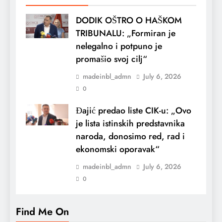
DODIK OŠTRO O HAŠKOM
TRIBUNALU: „Formiran je
nelegalno i potpuno je
promašio svoj cilj“
madeinbl_admn
July 6, 2026
0
Đajić predao liste CIK-u: „Ovo
je lista istinskih predstavnika
naroda, donosimo red, rad i
ekonomski oporavak“
madeinbl_admn
July 6, 2026
0
Find Me On