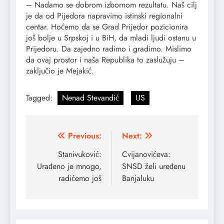
– Nadamo se dobrom izbornom rezultatu. Naš cilj
je da od Pijedora napravimo istinski regionalni
centar. Hoćemo da se Grad Prijedor pozicionira
još bolje u Srpskoj i u BiH, da mladi ljudi ostanu u
Prijedoru. Da zajedno radimo i gradimo. Mislimo
da ovaj prostor i naša Republika to zaslužuju –
zaključio je Mejakić.
Tagged:
Nenad Stevandić
US
Post
Previous:
Next:
navigation
Stanivuković:
Cvijanovićeva:
Urađeno je mnogo,
SNSD želi uređenu
radićemo još
Banjaluku