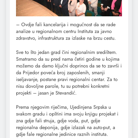
– Ovdje fali kancelarija i mogućnost da se rade
analize u regionalnom centru Instituta za javno
zdravstvo, infrastruktura za izlaske na brzu cestu.
Sve to što jedan grad čini regionalnim središtem.
Smatramo da su pred nama četiri godine u kojima
možemo da damo ključni doprinos da se to završi i
da Prijedor poveća broj zaposlenih, smanji
iseljavanje, postane pravi regionalni centar. Za to
nisu dovoljne parole, tu su potrebni konkretni
projekti – jasan je Stevandić.
Prema njegovim riječima, Ujedinjena Srpska u
svakom gradu i opštini ima svoju knjigu projekat i
zna gdje fali struja, gdje voda, put, gdje
regionalna deponija, gdje izlazak na auto-put, a
gdje fale regionalne jedinice raznih instituta.