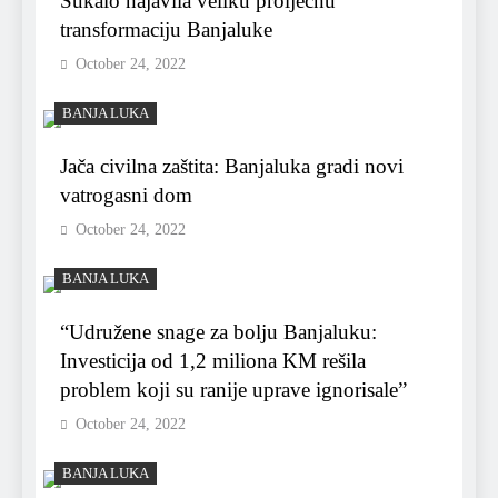
Šukalo najavila veliku proljećnu
transformaciju Banjaluke
October 24, 2022
BANJA LUKA
Jača civilna zaštita: Banjaluka gradi novi
vatrogasni dom
October 24, 2022
BANJA LUKA
“Udružene snage za bolju Banjaluku:
Investicija od 1,2 miliona KM rešila
problem koji su ranije uprave ignorisale”
October 24, 2022
BANJA LUKA