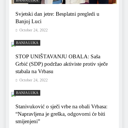
BANJA LUKA
Svjetski dan jetre: Besplatni pregledi u
Banjoj Luci
October 24, 2022
BANJA LUKA
STOP UNIŠTAVANJU OBALA: Saša
Grbić (SDP) podržao aktiviste protiv sječe
stabala na Vrbasu
October 24, 2022
BANJA LUKA
Stanivuković o sječi vrbe na obali Vrbasa:
“Napravljena je greška, odgovorni će biti
smijenjeni”