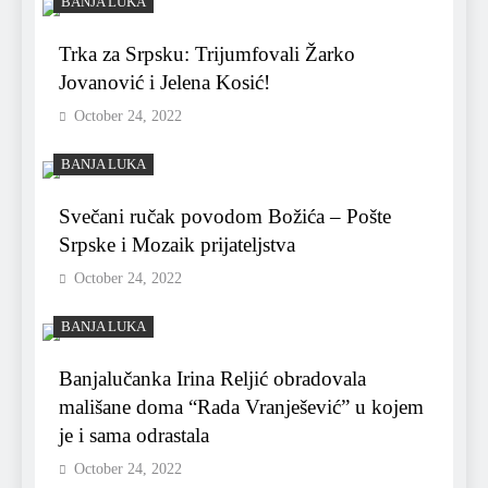
BANJA LUKA
Trka za Srpsku: Trijumfovali Žarko
Jovanović i Jelena Kosić!
October 24, 2022
BANJA LUKA
Svečani ručak povodom Božića – Pošte
Srpske i Mozaik prijateljstva
October 24, 2022
BANJA LUKA
Banjalučanka Irina Reljić obradovala
mališane doma “Rada Vranješević” u kojem
je i sama odrastala
October 24, 2022