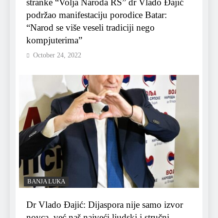
stranke “Volja Naroda RS” dr Vlado Đajić
podržao manifestaciju porodice Batar:
“Narod se više veseli tradiciji nego
kompjuterima”
October 24, 2022
BANJA LUKA
Dr Vlado Đajić: Dijaspora nije samo izvor
novca, već naš najveći ljudski i stručni