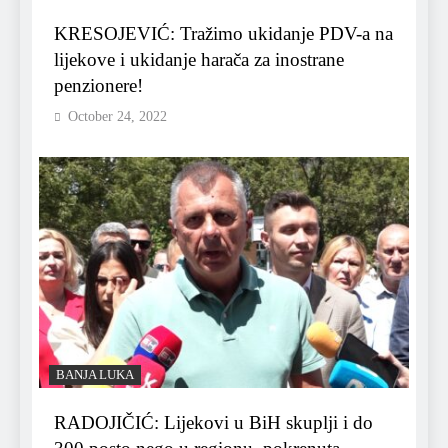
KRESOJEVIĆ: Tražimo ukidanje PDV-a na
lijekove i ukidanje harača za inostrane
penzionere!
October 24, 2022
BANJA LUKA
RADOJIČIĆ: Lijekovi u BiH skuplji i do