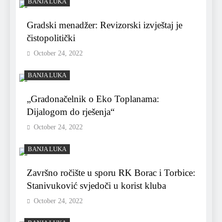
BANJA LUKA
Gradski menadžer: Revizorski izvještaj je
čistopolitički
October 24, 2022
BANJA LUKA
„Gradonačelnik o Eko Toplanama:
Dijalogom do rješenja“
October 24, 2022
BANJA LUKA
Završno ročište u sporu RK Borac i Torbice:
Stanivuković svjedoči u korist kluba
October 24, 2022