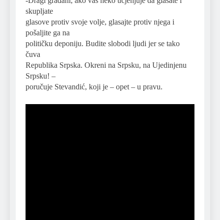
-Dragi građani, ako vas neko ucjenjuje da glasate i
skupljate
glasove protiv svoje volje, glasajte protiv njega i
pošaljite ga na
političku deponiju. Budite slobodi ljudi jer se tako
čuva
Republika Srpska. Okreni na Srpsku, na Ujedinjenu
Srpsku! –
poručuje Stevandić, koji je – opet – u pravu.