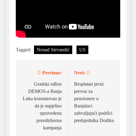
Tagged:
Nenad Stevandić
US
Previous:
Next:
Post
navigation
Gradski odbor
Besplatan javni
DEMOS-a Banja
prevoz za
Luka konstatovao je
penzionere u
da je uspješno
Banjaluci
sprovedena
zahvaljujući podršci
poredizborna
predsjednika Dodika
kampanja