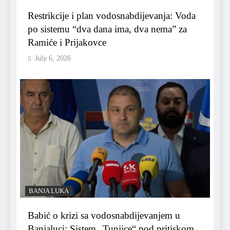
Restrikcije i plan vodosnabdijevanja: Voda
po sistemu “dva dana ima, dva nema” za
Ramiće i Prijakovce
July 6, 2026
BANJA LUKA
Babić o krizi sa vodosnabdijevanjem u
Banjaluci: Sistem „Tunjice“ pod pritiskom,