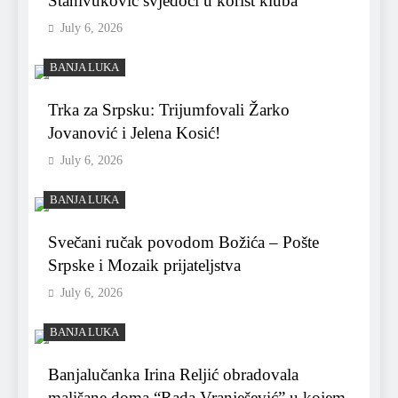
Stanivuković svjedoči u korist kluba
July 6, 2026
BANJA LUKA
Trka za Srpsku: Trijumfovali Žarko
Jovanović i Jelena Kosić!
July 6, 2026
BANJA LUKA
Svečani ručak povodom Božića – Pošte
Srpske i Mozaik prijateljstva
July 6, 2026
BANJA LUKA
Banjalučanka Irina Reljić obradovala
mališane doma “Rada Vranješević” u kojem