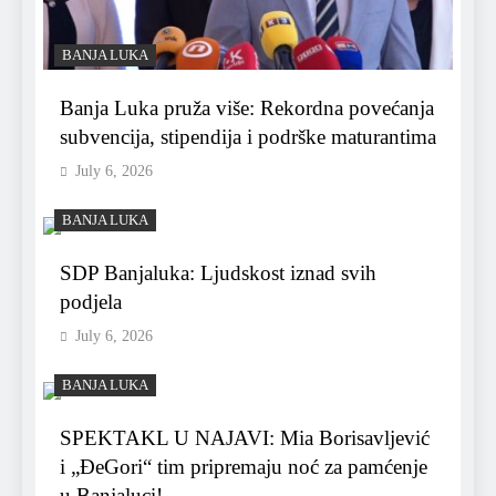
BANJA LUKA
Banja Luka pruža više: Rekordna povećanja
subvencija, stipendija i podrške maturantima
July 6, 2026
BANJA LUKA
SDP Banjaluka: Ljudskost iznad svih
podjela
July 6, 2026
BANJA LUKA
SPEKTAKL U NAJAVI: Mia Borisavljević
i „ĐeGori“ tim pripremaju noć za pamćenje
u Banjaluci!