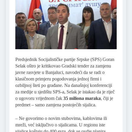
Predsjednik Socijalističke partije Srpske (SPS) Goran
Selak oštro je kritikovao Gradski tender za zamjenu
javne rasvjete u Banjaluci, navodeći da se radi o
klasičnom primjeru pogodovanja jednoj firmi i
ozbiljnoj šteti po građane. Na današnjoj konferenciji
za medije u sjedištu SPS-a, Selak je istakao da je riječ
o ugovoru vrijednom čak
35 miliona maraka
, čiji je
predmet – samo zamjena postojećih sijalica.
– Ne govorimo o novim stubovima, kablovima ili
mreži, već isključivo o sijalicama. U regionu iste
sijalice koštaju do 400 evra, dok se ovdje planira