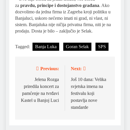
za
pravdu, principe i dostojanstvo građana
. Ako
dozvolimo da jedna firma iz Zagreba kroji politiku u
Banjaluci, uskoro nećemo imati ni grad, ni vlast, ni
sistem. Banjaluka nije ničija privatna firma, niti je na
prodaju. Dosta je bilo – zaključio je Selak.
Tagged:
Banja Luka
Goran Selak
SPS
Previous:
Next:
Post
navigation
Jelena Rozga
Još 10 dana: Velika
priredila koncert za
svjetska imena na
pamćenje na tvrđavi
festivalu koji
Kastel u Banjoj Luci
postavlja nove
standarde