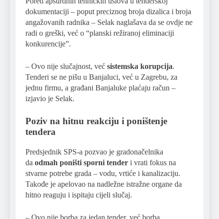
Pored apsurdnih tehničkih uslova u tenderskoj
dokumentaciji – poput preciznog broja dizalica i broja
angažovanih radnika – Selak naglašava da se ovdje ne
radi o greški, već o “planski režiranoj eliminaciji
konkurencije”.
– Ovo nije slučajnost, već
sistemska korupcija
.
Tenderi se ne pišu u Banjaluci, već u Zagrebu, za
jednu firmu, a građani Banjaluke plaćaju račun –
izjavio je Selak.
Poziv na hitnu reakciju i poništenje
tendera
Predsjednik SPS-a pozvao je gradonačelnika
da
odmah poništi sporni tender
i vrati fokus na
stvarne potrebe grada – vodu, vrtiće i kanalizaciju.
Takođe je apelovao na nadležne istražne organe da
hitno reaguju i ispitaju cijeli slučaj.
– Ovo nije borba za jedan tender, već borba