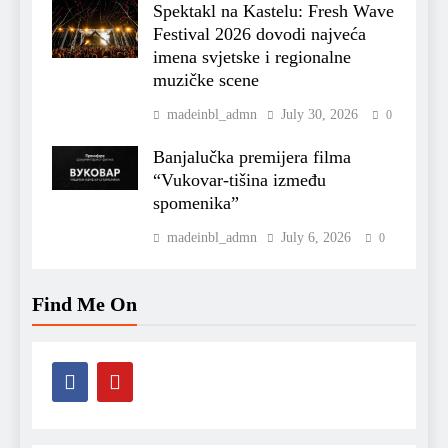
Spektakl na Kastelu: Fresh Wave
Festival 2026 dovodi najveća
imena svjetske i regionalne
muzičke scene
madeinbl_admn
July 30, 2026
0
Banjalučka premijera filma
“Vukovar-tišina između
spomenika”
madeinbl_admn
July 6, 2026
0
Find Me On