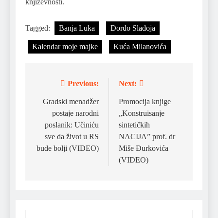
književnosti.
Tagged:
Banja Luka
Đorđo Sladoja
Kalendar moje majke
Kuća Milanovića
Previous:
Next:
Post
navigation
Gradski menadžer
Promocija knjige
postaje narodni
„Konstruisanje
poslanik: Učiniću
sintetičkih
sve da život u RS
NACIJA” prof. dr
bude bolji (VIDEO)
Miše Đurkovića
(VIDEO)