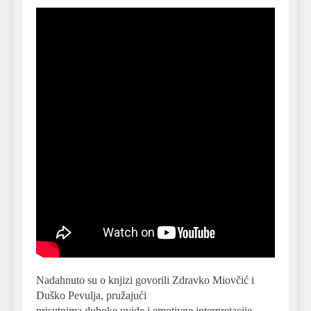
Nadahnuto su o knjizi govorili Zdravko Miovčić i
Duško Pevulja, pružajući
prisutnima duboke uvide i emotivne interpretacije