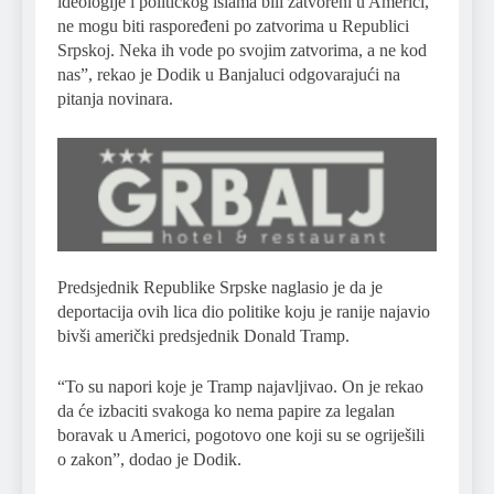
ideologije i političkog islama bili zatvoreni u Americi,
ne mogu biti raspoređeni po zatvorima u Republici
Srpskoj. Neka ih vode po svojim zatvorima, a ne kod
nas”, rekao je Dodik u Banjaluci odgovarajući na
pitanja novinara.
Predsjednik Republike Srpske naglasio je da je
deportacija ovih lica dio politike koju je ranije najavio
bivši američki predsjednik Donald Tramp.
“To su napori koje je Tramp najavljivao. On je rekao
da će izbaciti svakoga ko nema papire za legalan
boravak u Americi, pogotovo one koji su se ogriješili
o zakon”, dodao je Dodik.