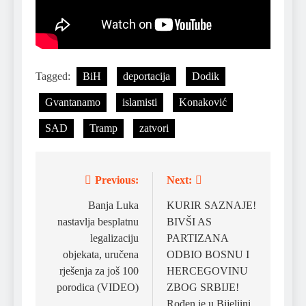
Tagged:
BiH
deportacija
Dodik
Gvantanamo
islamisti
Konaković
SAD
Tramp
zatvori
Previous:
Next:
Post
navigation
Banja Luka
KURIR SAZNAJE!
nastavlja besplatnu
BIVŠI AS
legalizaciju
PARTIZANA
objekata, uručena
ODBIO BOSNU I
rješenja za još 100
HERCEGOVINU
porodica (VIDEO)
ZBOG SRBIJE!
Rođen je u Bijeljini,