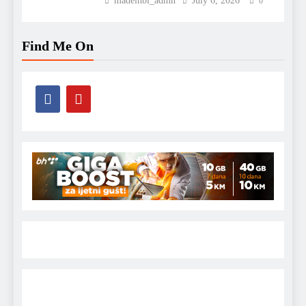
madeinbl_admn
July 6, 2026
0
Find Me On