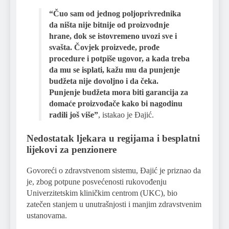
“Čuo sam od jednog poljoprivrednika
da ništa nije bitnije od proizvodnje
hrane, dok se istovremeno uvozi sve i
svašta. Čovjek proizvede, prođe
procedure i potpiše ugovor, a kada treba
da mu se isplati, kažu mu da punjenje
budžeta nije dovoljno i da čeka.
Punjenje budžeta mora biti garancija za
domaće proizvođače kako bi nagodinu
radili još više”
, istakao je Đajić.
Nedostatak ljekara u regijama i besplatni
lijekovi za penzionere
Govoreći o zdravstvenom sistemu, Đajić je priznao da
je, zbog potpune posvećenosti rukovođenju
Univerzitetskim kliničkim centrom (UKC), bio
zatečen stanjem u unutrašnjosti i manjim zdravstvenim
ustanovama.