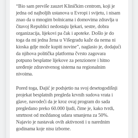
“Bio sam previše zauzet Kliničkim centrom, koji je
jedna od najboljih ustanova u Evropi i svijetu, i nisam
znao da u mnogim bolnicama i domovima zdravlja u
čitavoj Republici nedostaju ljekari, sestre, dobra
organizacija, lijekovi pa čak i apoteke. Došlo je do
toga da mi jedna žena u Višegradu kaže da nema ni
kioska gdje može kupiti novine”, naglasio je, dodajući
da njihova politička platforma čvrsto zagovara
potpuno besplatne lijekove za penzionere i hitno
uređenje zdravstvenog sistema na regionalnim
nivoima.
Pored toga, Đajić je podsjetio na svoj desetogodišnji
projekat besplatnih pregleda krvnih sudova vrata i
glave, navodeći da je kroz ovaj program do sada
pregledano preko 60.000 ljudi, čime je, kako tvrdi,
smrtnost od moždanog udara smanjena za 50%.
Najavio je nastavak ovih aktivnosti i u narednim
godinama koje nisu izborne.