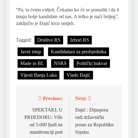
“Pa, to ćemo vidjeti. Čekamo ko će se ponuditi i da li
imaju bolje kandidate od nas. A teško je naći boljeg”,
zaključio je Đajić kroz smijeh.
Tagged:
Društvo RS
Izbori RS
Javni istup
Kandidatura za predsjednika
Made in BL
NSRS
Politički bukvar
Vijesti Banja Luka
Vlado Đajić
Previous:
Next:
Post
navigation
SPEKTAKL U
Đajić : Dijaspora
PRIJEDORU: Više
radi državnički
od 5.000 ljudi na
posao za Republiku
manifestaciji pod
Srpsku