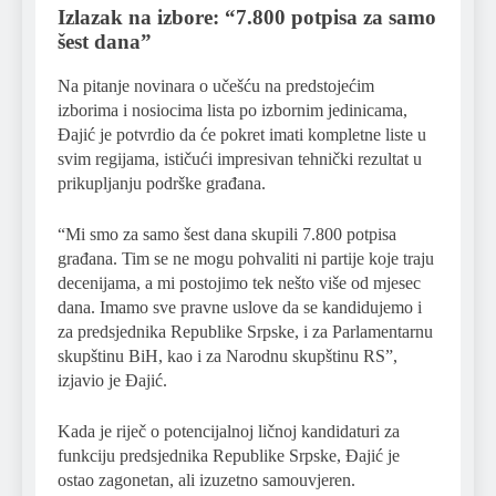
Izlazak na izbore: “7.800 potpisa za samo
šest dana”
Na pitanje novinara o učešću na predstojećim
izborima i nosiocima lista po izbornim jedinicama,
Đajić je potvrdio da će pokret imati kompletne liste u
svim regijama, ističući impresivan tehnički rezultat u
prikupljanju podrške građana.
“Mi smo za samo šest dana skupili 7.800 potpisa
građana. Tim se ne mogu pohvaliti ni partije koje traju
decenijama, a mi postojimo tek nešto više od mjesec
dana. Imamo sve pravne uslove da se kandidujemo i
za predsjednika Republike Srpske, i za Parlamentarnu
skupštinu BiH, kao i za Narodnu skupštinu RS”,
izjavio je Đajić.
Kada je riječ o potencijalnoj ličnoj kandidaturi za
funkciju predsjednika Republike Srpske, Đajić je
ostao zagonetan, ali izuzetno samouvjeren.