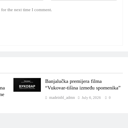
 for the next time I comment.
Banjalučka premijera filma
ena
“Vukovar-tišina između spomenika”
ne
madeinbl_admn
July 6, 2026
0