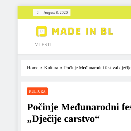
Skip
August 8, 2026
to
content
Made in BL
VIJESTI
Home
Kultura
Počinje Međunarodni festival dječij
KULTURA
Počinje Međunarodni fes
„Dječije carstvo“