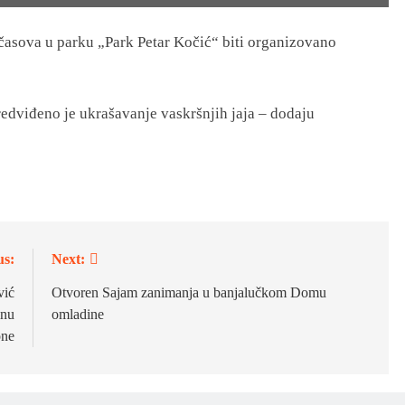
 časova u parku „Park Petar Kočić“ biti organizovano
edviđeno je ukrašavanje vaskršnjih jaja – dodaju
us:
Next:
ić
Otvoren Sajam zanimanja u banjalučkom Domu
inu
omladine
one