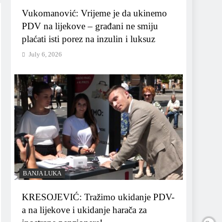
Vukomanović: Vrijeme je da ukinemo
PDV na lijekove – građani ne smiju
plaćati isti porez na inzulin i luksuz
July 6, 2026
BANJA LUKA
KRESOJEVIĆ: Tražimo ukidanje PDV-
a na lijekove i ukidanje harača za