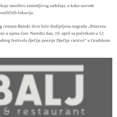
čekuje mnoštvo zanimljivog sadržaja, a kako navode
azličitih lokacija.
nog centara Banski dvor biće dodijeljena nagrada „Princeza
ns u njenu čast. Naredni dan, 19. april sa početkom u 12
dnog festivala dječije poezije Dječije carstvo“ u Gradskom