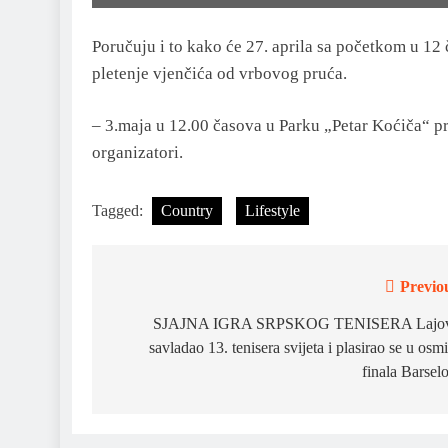
Poručuju i to kako će 27. aprila sa početkom u 12
pletenje vjenčića od vrbovog pruća.
– 3.maja u 12.00 časova u Parku „Petar Koćiča“ pr
organizatori.
Tagged:
Country
Lifestyle
Previo
Post
navigation
SJAJNA IGRA SRPSKOG TENISERA Lajov
savladao 13. tenisera svijeta i plasirao se u osm
finala Barsel