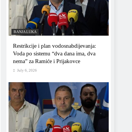
BANJA LUKA
Restrikcije i plan vodosnabdijevanja:
Voda po sistemu “dva dana ima, dva
nema” za Ramiće i Prijakovce
July 6, 2026