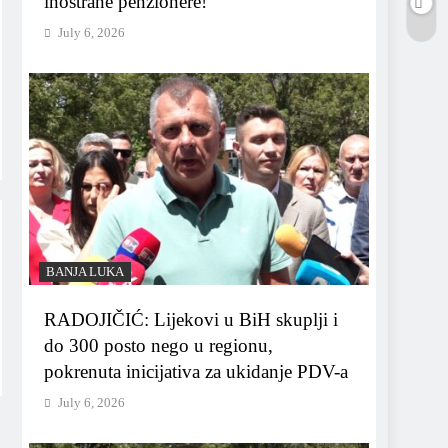
inostrane penzionere!
July 6, 2026
BANJA LUKA
RADOJIČIĆ: Lijekovi u BiH skuplji i
do 300 posto nego u regionu,
pokrenuta inicijativa za ukidanje PDV-a
July 6, 2026