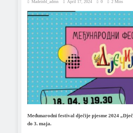
Madeinbl_admn
April 17, 2024
0
2 Mins
Međunarodni festival dječije pjesme 2024 „Dječij
do 3. maja.