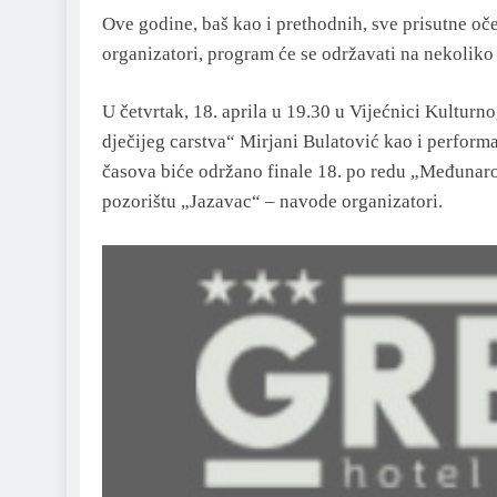
Ove godine, baš kao i prethodnih, sve prisutne o
organizatori, program će se održavati na nekoliko r
U četvrtak, 18. aprila u 19.30 u Vijećnici Kultur
dječijeg carstva“ Mirjani Bulatović kao i performa
časova biće održano finale 18. po redu „Međunaro
pozorištu „Jazavac“ – navode organizatori.