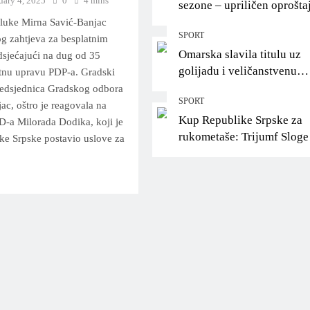
uary 4, 2025
0
4 mins
sezone – upriličen oprošta
Helenu Ćurić!
luke Mirna Savić-Banjac
SPORT
og zahtjeva za besplatnim
Omarska slavila titulu uz
dsjećajući na dug od 35
golijadu i veličanstvenu
tnu upravu PDP-a. Gradski
proslavu pred svojim
redsjednica Gradskog odbora
SPORT
navijačima
c, oštro je reagovala na
Kup Republike Srpske za
D-a Milorada Dodika, koji je
rukometaše: Trijumf Sloge
e Srpske postavio uslove za