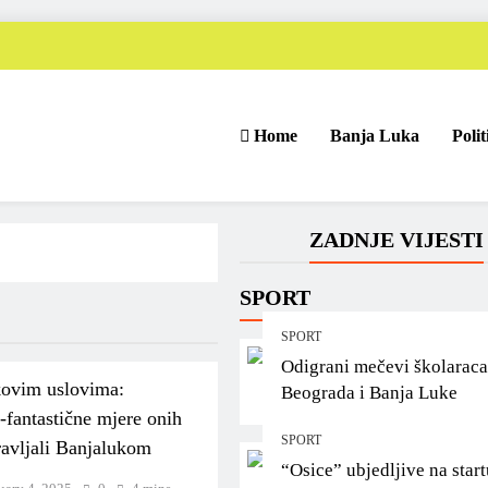
Home
Banja Luka
Polit
ZADNJE VIJESTI
SPORT
SPORT
Odigrani mečevi školaraca
ovim uslovima:
Beograda i Banja Luke
fantastične mjere onih
SPORT
ravljali Banjalukom
“Osice” ubjedljive na start