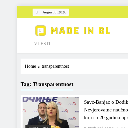
Skip
August 8, 2026
to
content
Made in BL
VIJESTI
Home
transparentnost
Tag:
Transparentnost
Savć-Banjac o Dodik
Nevjerovatne naučno-
koji su 20 godina up