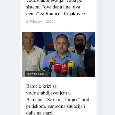
vodosnabdijevanja: Voda po
sistemu “dva dana ima, dva
nema” za Ramiće i Prijakovce
February 4, 2025
BANJA LUKA
Babić o krizi sa
vodosnabdijevanjem u
Banjaluci: Sistem „Tunjice“ pod
pritiskom, vanredna situacija i
dalje na snazi