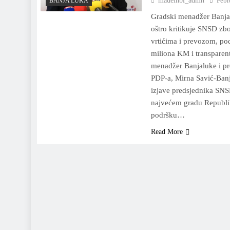
madeinbl_admn
Febr
BANJA LUKA
Gradski menadžer Banja
oštro kritikuje SNSD zb
vrtićima i prevozom, po
miliona KM i transparen
menadžer Banjaluke i p
PDP-a, Mirna Savić-Banja
izjave predsjednika SNS
najvećem gradu Republik
podršku…
Read More