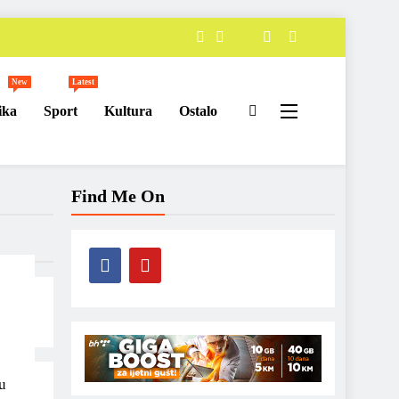
New
Latest
ika
Sport
Kultura
Ostalo
Find Me On
u