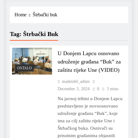
Home
Štrbački buk
Tag:
Štrbački Buk
U Donjem Lapcu osnovano
udruženje građana “Buk” za
OSTALO
zaštitu rijeke Une (VIDEO)
madeinbl_admn
December 3, 2024
0
3 mins
Na javnoj tribini u Donjem Lapcu
predstavljeno je novoosnovano
udruženje građana “Buk”, koje
ima za cilj zaštitu rijeke Une i
Štrbačkog buka. Osnivači su
prisutnim građanima objasnili