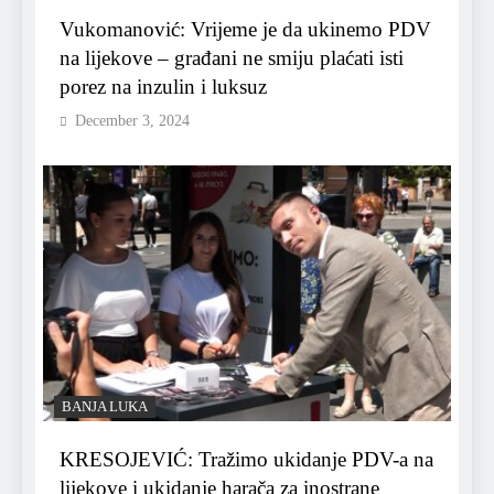
Vukomanović: Vrijeme je da ukinemo PDV
na lijekove – građani ne smiju plaćati isti
porez na inzulin i luksuz
December 3, 2024
BANJA LUKA
KRESOJEVIĆ: Tražimo ukidanje PDV-a na
lijekove i ukidanje harača za inostrane