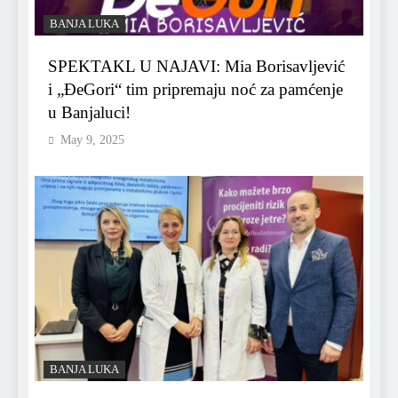
BANJA LUKA
SPEKTAKL U NAJAVI: Mia Borisavljević
i „ĐeGori“ tim pripremaju noć za pamćenje
u Banjaluci!
May 9, 2025
BANJA LUKA