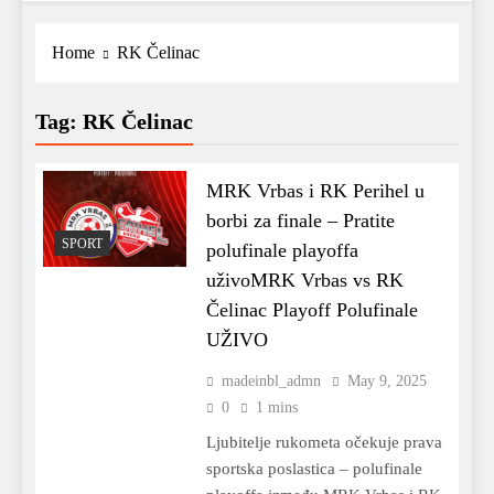
Home
RK Čelinac
Tag:
RK Čelinac
MRK Vrbas i RK Perihel u
borbi za finale – Pratite
SPORT
polufinale playoffa
uživoMRK Vrbas vs RK
Čelinac Playoff Polufinale
UŽIVO
madeinbl_admn
May 9, 2025
0
1 mins
Ljubitelje rukometa očekuje prava
sportska poslastica – polufinale