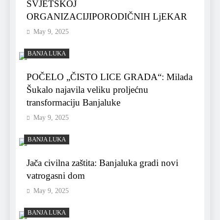
SVJETSKOJ
ORGANIZACIJIPORODIČNIH LjEKAR
May 9, 2025
BANJA LUKA
POČELO „ČISTO LICE GRADA“: Milada
Šukalo najavila veliku proljećnu
transformaciju Banjaluke
May 9, 2025
BANJA LUKA
Jača civilna zaštita: Banjaluka gradi novi
vatrogasni dom
May 9, 2025
BANJA LUKA