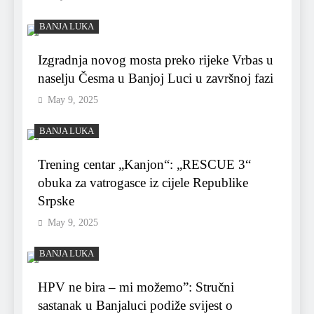
BANJA LUKA
Izgradnja novog mosta preko rijeke Vrbas u
naselju Česma u Banjoj Luci u završnoj fazi
May 9, 2025
BANJA LUKA
Trening centar „Kanjon“: „RESCUE 3“
obuka za vatrogasce iz cijele Republike
Srpske
May 9, 2025
BANJA LUKA
HPV ne bira – mi možemo”: Stručni
sastanak u Banjaluci podiže svijest o