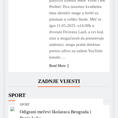
playoffa između MRK Vrbas i RK
Perihel. Dva izuzetno kvalitetna
tima ukrstiće snage u borbi za
plasman u veliko finale. Meč se
igra 11.05.2025. u14.00h u
dvorani Dvorana Lauš, a svi koji
nisu u mogućnosti da prisustvuju
utakmici, mogu pratiti direktan
prenos uživo na našem YouTube
kanalu….
Read More
ZADNJE VIJESTI
SPORT
SPORT
Odigrani mečevi školaraca Beograda i