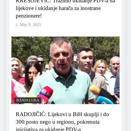
KRESOJEVIĆ: Tražimo ukidanje PDV-a na
lijekove i ukidanje harača za inostrane
penzionere!
May 9, 2025
BANJA LUKA
RADOJIČIĆ: Lijekovi u BiH skuplji i do
300 posto nego u regionu, pokrenuta
inicijativa za ukidanje PDV-a