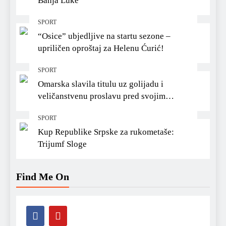
Banja Luke
SPORT
“Osice” ubjedljive na startu sezone –
upriličen oproštaj za Helenu Ćurić!
SPORT
Omarska slavila titulu uz golijadu i
veličanstvenu proslavu pred svojim
navijačima
SPORT
Kup Republike Srpske za rukometaše:
Trijumf Sloge
Find Me On