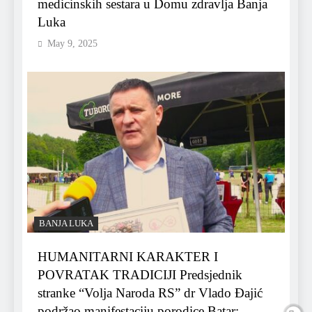
medicinskih sestara u Domu zdravlja Banja
Luka
May 9, 2025
BANJA LUKA
HUMANITARNI KARAKTER I
POVRATAK TRADICIJI Predsjednik
stranke “Volja Naroda RS” dr Vlado Đajić
podržao manifestaciju porodice Batar: