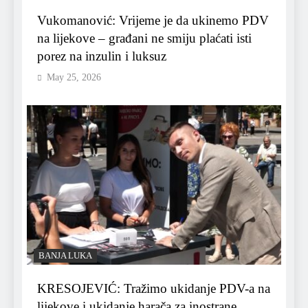
Vukomanović: Vrijeme je da ukinemo PDV
na lijekove – građani ne smiju plaćati isti
porez na inzulin i luksuz
May 25, 2026
BANJA LUKA
KRESOJEVIĆ: Tražimo ukidanje PDV-a na
lijekove i ukidanje harača za inostrane