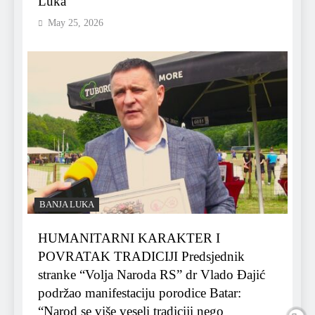
Luka
May 25, 2026
BANJA LUKA
HUMANITARNI KARAKTER I
POVRATAK TRADICIJI Predsjednik
stranke “Volja Naroda RS” dr Vlado Đajić
podržao manifestaciju porodice Batar:
“Narod se više veseli tradiciji nego