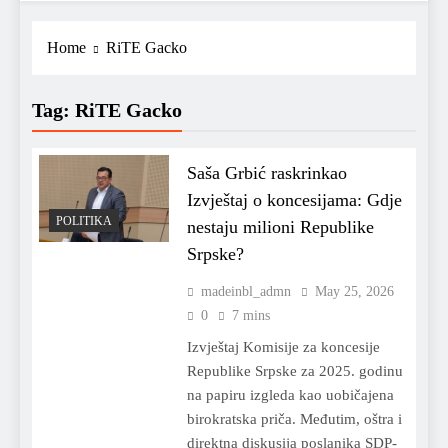
Home
RiTE Gacko
Tag:
RiTE Gacko
Saša Grbić raskrinkao
Izvještaj o koncesijama: Gdje
POLITIKA
nestaju milioni Republike
Srpske?
madeinbl_admn
May 25, 2026
0
7 mins
Izvještaj Komisije za koncesije
Republike Srpske za 2025. godinu
na papiru izgleda kao uobičajena
birokratska priča. Međutim, oštra i
direktna diskusija poslanika SDP-