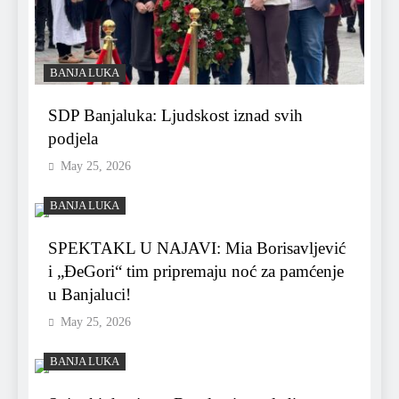
BANJA LUKA
SDP Banjaluka: Ljudskost iznad svih
podjela
May 25, 2026
BANJA LUKA
SPEKTAKL U NAJAVI: Mia Borisavljević
i „ĐeGori“ tim pripremaju noć za pamćenje
u Banjaluci!
May 25, 2026
BANJA LUKA