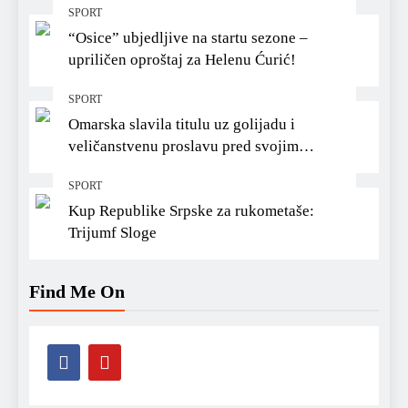
SPORT
“Osice” ubjedljive na startu sezone –
upriličen oproštaj za Helenu Ćurić!
SPORT
Omarska slavila titulu uz golijadu i
veličanstvenu proslavu pred svojim
navijačima
SPORT
Kup Republike Srpske za rukometaše:
Trijumf Sloge
Find Me On