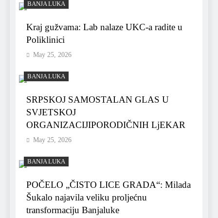
BANJA LUKA
Kraj gužvama: Lab nalaze UKC-a radite u
Poliklinici
May 25, 2026
BANJA LUKA
SRPSKOJ SAMOSTALAN GLAS U
SVJETSKOJ
ORGANIZACIJIPORODIČNIH LjEKAR
May 25, 2026
BANJA LUKA
POČELO „ČISTO LICE GRADA“: Milada
Šukalo najavila veliku proljećnu
transformaciju Banjaluke