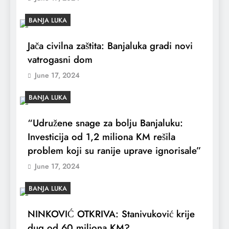
BANJA LUKA
Jača civilna zaštita: Banjaluka gradi novi
vatrogasni dom
June 17, 2024
BANJA LUKA
“Udružene snage za bolju Banjaluku:
Investicija od 1,2 miliona KM rešila
problem koji su ranije uprave ignorisale”
June 17, 2024
BANJA LUKA
NINKOVIĆ OTKRIVA: Stanivuković krije
dug od 60 miliona KM?