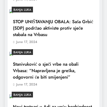
BANJA LUKA
STOP UNIŠTAVANJU OBALA: Saša Grbić
(SDP) podržao aktiviste protiv sječe
stabala na Vrbasu
June 17, 2024
BANJA LUKA
Stanivuković o sječi vrbe na obali
Vrbasa: “Napravljena je greška,
odgovorni će biti smijenjeni”
June 17, 2024
BANJA LUKA
Novi trotoari u Adi za veću bezbjednost