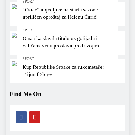
SPORT
“Osice” ubjedljive na startu sezone –
upriličen oproštaj za Helenu Ćurić!
SPORT
Omarska slavila titulu uz golijadu i
veličanstvenu proslavu pred svojim
navijačima
SPORT
Kup Republike Srpske za rukometaše:
Trijumf Sloge
Find Me On