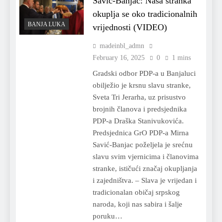
Savić-Banjac: Naša stranka
okuplja se oko tradicionalnih
BANJA LUKA
vrijednosti (VIDEO)
madeinbl_admn
February 16, 2025
0
1 mins
Gradski odbor PDP-a u Banjaluci
obilježio je krsnu slavu stranke,
Sveta Tri Jerarha, uz prisustvo
brojnih članova i predsjednika
PDP-a Draška Stanivukovića.
Predsjednica GrO PDP-a Mirna
Savić-Banjac poželjela je srećnu
slavu svim vjernicima i članovima
stranke, ističući značaj okupljanja
i zajedništva. – Slava je vrijedan i
tradicionalan običaj srpskog
naroda, koji nas sabira i šalje
poruku…