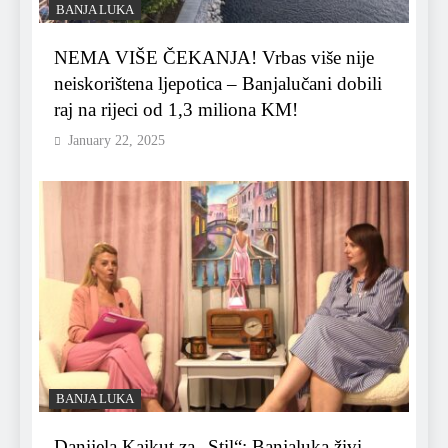
BANJA LUKA
NEMA VIŠE ČEKANJA! Vrbas više nije
neiskorištena ljepotica – Banjalučani dobili
raj na rijeci od 1,3 miliona KM!
January 22, 2025
BANJA LUKA
Danijela Kajkut za „Stil“: Banjaluka živi