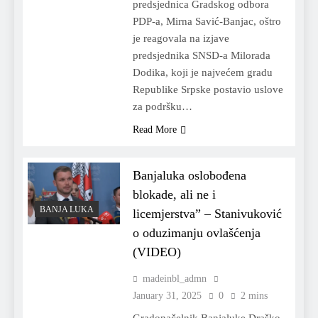
predsjednica Gradskog odbora
PDP-a, Mirna Savić-Banjac, oštro
je reagovala na izjave
predsjednika SNSD-a Milorada
Dodika, koji je najvećem gradu
Republike Srpske postavio uslove
za podršku…
Read More
Banjaluka oslobođena
blokade, ali ne i
BANJA LUKA
licemjerstva” – Stanivuković
o oduzimanju ovlašćenja
(VIDEO)
madeinbl_admn
January 31, 2025
0
2 mins