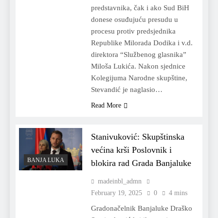
predstavnika, čak i ako Sud BiH
donese osuđujuću presudu u
procesu protiv predsjednika
Republike Milorada Dodika i v.d.
direktora “Službenog glasnika”
Miloša Lukića. Nakon sjednice
Kolegijuma Narodne skupštine,
Stevandić je naglasio…
Read More
Stanivuković: Skupštinska
većina krši Poslovnik i
BANJA LUKA
blokira rad Grada Banjaluke
madeinbl_admn
February 19, 2025
0
4 mins
Gradonačelnik Banjaluke Draško