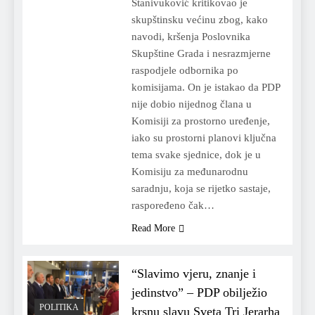
Stanivuković kritikovao je
skupštinsku većinu zbog, kako
navodi, kršenja Poslovnika
Skupštine Grada i nesrazmjerne
raspodjele odbornika po
komisijama. On je istakao da PDP
nije dobio nijednog člana u
Komisiji za prostorno uređenje,
iako su prostorni planovi ključna
tema svake sjednice, dok je u
Komisiju za međunarodnu
saradnju, koja se rijetko sastaje,
raspoređeno čak…
Read More
“Slavimo vjeru, znanje i
jedinstvo” – PDP obilježio
POLITIKA
krsnu slavu Sveta Tri Jerarha