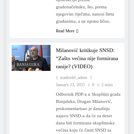
gradonačelniku, što, prema
njegovim riječima, nanosi štetu
građanima, a ne njemu lično.
Read More
Milanović kritikuje SNSD:
“Zašto većina nije formirana
BANJA LUKA
ranije? (VIDEO)
madeinbl_admn
January 22, 2025
0
2 mins
Odbornik PDP-a u Skupštini grada
Banjaluka, Dragan Milanović,
prokomentarisao je današnju
najavu SNSD-a da će za deset
dana biti formirana skupštinska
većina koju će činiti SNSD sa