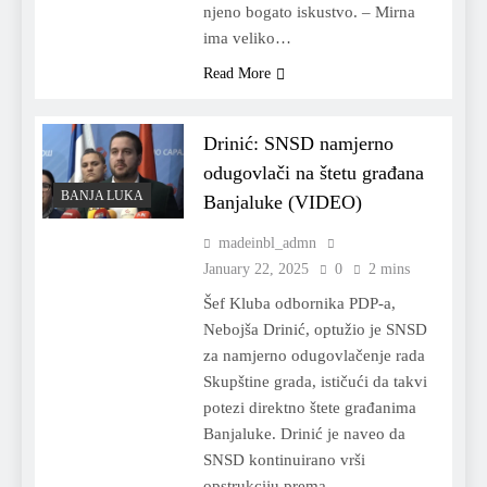
njeno bogato iskustvo. – Mirna
ima veliko…
Read More
Drinić: SNSD namjerno
odugovlači na štetu građana
BANJA LUKA
Banjaluke (VIDEO)
madeinbl_admn
January 22, 2025
0
2 mins
Šef Kluba odbornika PDP-a,
Nebojša Drinić, optužio je SNSD
za namjerno odugovlačenje rada
Skupštine grada, ističući da takvi
potezi direktno štete građanima
Banjaluke. Drinić je naveo da
SNSD kontinuirano vrši
opstrukciju prema