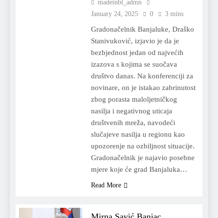
madeinbl_admn
January 24, 2025
0
3 mins
Gradonačelnik Banjaluke, Draško
Stanivuković, izjavio je da je
bezbjednost jedan od najvećih
izazova s kojima se suočava
društvo danas. Na konferenciji za
novinare, on je istakao zabrinutost
zbog porasta maloljetničkog
nasilja i negativnog uticaja
društvenih mreža, navodeći
slučajeve nasilja u regionu kao
upozorenje na ozbiljnost situacije.
Gradonačelnik je najavio posebne
mjere koje će grad Banjaluka…
Read More
Mirna Savić Banjac