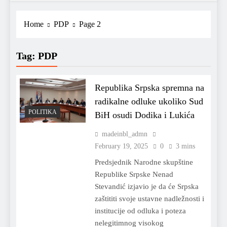
Home
PDP
Page 2
Tag:
PDP
Republika Srpska spremna na
radikalne odluke ukoliko Sud
POLITIKA
BiH osudi Dodika i Lukića
madeinbl_admn
February 19, 2025
0
3 mins
Predsjednik Narodne skupštine
Republike Srpske Nenad
Stevandić izjavio je da će Srpska
zaštititi svoje ustavne nadležnosti i
institucije od odluka i poteza
nelegitimnog visokog