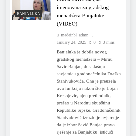
imenovana za gradskog
BANJA LUKA
menadžera Banjaluke
(VIDEO)
madeinbl_admn
January 24, 2025
0
3 mins
Banjaluka je dobila novog
gradskog menadžera – Mirnu
Savić Banjac, dosadašnju
savjetnicu gradonačelnika Draška
Stanivukovića. Ona je preuzela
ovu funkciju nakon što je Bojan
Kresojević, njen prethodnik,
prešao u Narodnu skupštinu
Republike Srpske. Gradonačelnik
Stanivuković izrazio je uvjerenje
da je izbor Savić Banjac pravo
rješenje za Banjaluku, ističući