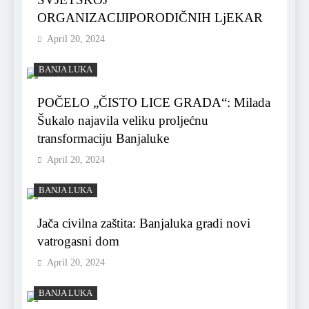
ORGANIZACIJIPORODIČNIH LjEKAR
April 20, 2024
BANJA LUKA
POČELO „ČISTO LICE GRADA“: Milada
Šukalo najavila veliku proljećnu
transformaciju Banjaluke
April 20, 2024
BANJA LUKA
Jača civilna zaštita: Banjaluka gradi novi
vatrogasni dom
April 20, 2024
BANJA LUKA