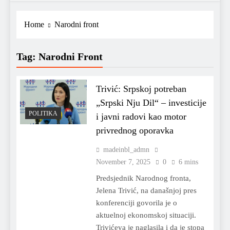
Home
Narodni front
Tag:
Narodni Front
Trivić: Srpskoj potreban
„Srpski Nju Dil“ – investicije
POLITIKA
i javni radovi kao motor
privrednog oporavka
madeinbl_admn
November 7, 2025
0
6 mins
Predsjednik Narodnog fronta,
Jelena Trivić, na današnjoj pres
konferenciji govorila je o
aktuelnoj ekonomskoj situaciji.
Trivićeva je naglasila i da je stopa