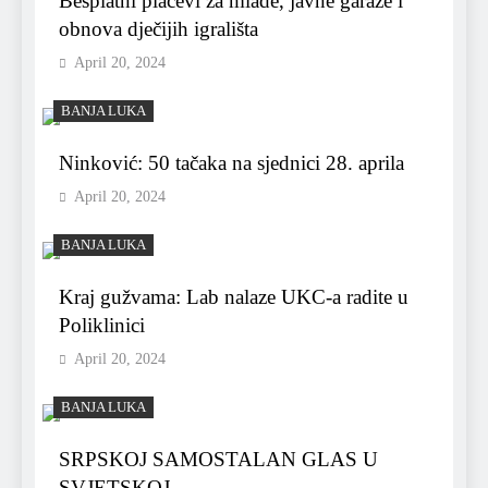
Besplatni placevi za mlade, javne garaže i
obnova dječijih igrališta
April 20, 2024
BANJA LUKA
Ninković: 50 tačaka na sjednici 28. aprila
April 20, 2024
BANJA LUKA
Kraj gužvama: Lab nalaze UKC-a radite u
Poliklinici
April 20, 2024
BANJA LUKA
SRPSKOJ SAMOSTALAN GLAS U
SVJETSKOJ