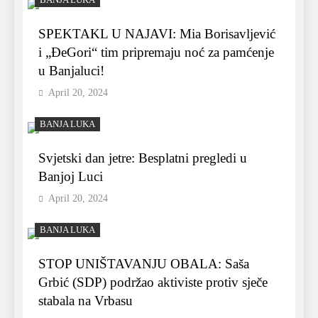
BANJA LUKA
SPEKTAKL U NAJAVI: Mia Borisavljević
i „ĐeGori“ tim pripremaju noć za pamćenje
u Banjaluci!
April 20, 2024
BANJA LUKA
Svjetski dan jetre: Besplatni pregledi u
Banjoj Luci
April 20, 2024
BANJA LUKA
STOP UNIŠTAVANJU OBALA: Saša
Grbić (SDP) podržao aktiviste protiv sječe
stabala na Vrbasu