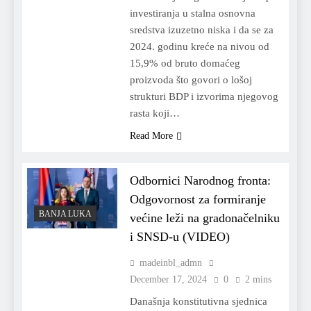
investiranja u stalna osnovna
sredstva izuzetno niska i da se za
2024. godinu kreće na nivou od
15,9% od bruto domaćeg
proizvoda što govori o lošoj
strukturi BDP i izvorima njegovog
rasta koji…
Read More
Odbornici Narodnog fronta:
Odgovornost za formiranje
BANJA LUKA
većine leži na gradonačelniku
i SNSD-u (VIDEO)
madeinbl_admn
December 17, 2024
0
2 mins
Današnja konstitutivna sjednica