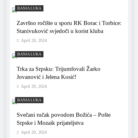
BANJA LUKA
Završno ročište u sporu RK Borac i Torbice:
Stanivuković svjedoči u korist kluba
April 20, 2024
BANJA LUKA
Trka za Srpsku: Trijumfovali Žarko
Jovanović i Jelena Kosić!
April 20, 2024
BANJA LUKA
Svečani ručak povodom Božića – Pošte
Srpske i Mozaik prijateljstva
April 20, 2024