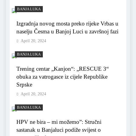
BANJA LUKA
Izgradnja novog mosta preko rijeke Vrbas u
naselju Česma u Banjoj Luci u završnoj fazi
April 20, 2024
BANJA LUKA
Trening centar „Kanjon“: „RESCUE 3“
obuka za vatrogasce iz cijele Republike
Srpske
April 20, 2024
BANJA LUKA
HPV ne bira – mi možemo”: Stručni
sastanak u Banjaluci podiže svijest o