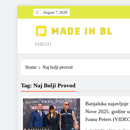
Skip
August 7, 2026
to
content
Made in BL
VIJESTI
Home
Naj bolji provod
Tag:
Naj Bolji Provod
Banjaluka najavljuje
Nove 2025. godine u
Ivanu Peters (VIDE