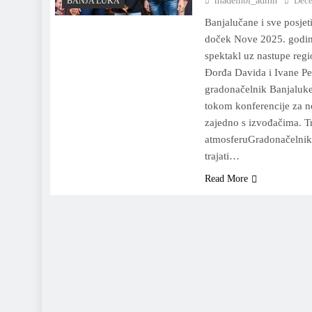
madeinbl_admn
Dece
BANJA LUKA
Banjalučane i sve posjet
doček Nove 2025. godin
spektakl uz nastupe regi
Đorđa Davida i Ivane Pet
gradonačelnik Banjaluke
tokom konferencije za 
zajedno s izvođačima. Tr
atmosferuGradonačelnik 
trajati…
Read More