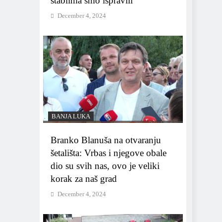
stablima smo ispravili
December 4, 2024
BANJA LUKA
Branko Blanuša na otvaranju
šetališta: Vrbas i njegove obale
dio su svih nas, ovo je veliki
korak za naš grad
December 4, 2024