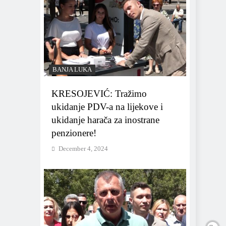
BANJA LUKA
KRESOJEVIĆ: Tražimo
ukidanje PDV-a na lijekove i
ukidanje harača za inostrane
penzionere!
December 4, 2024