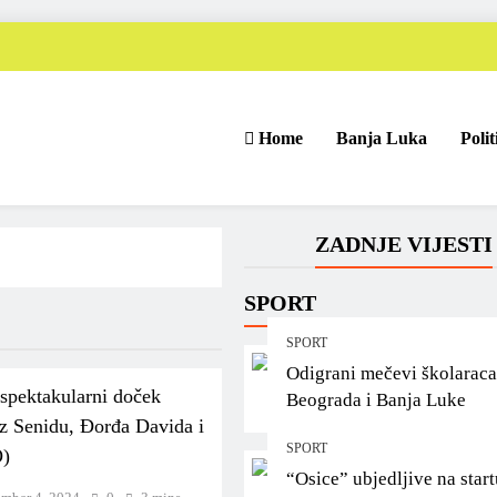
Home
Banja Luka
Polit
ZADNJE VIJESTI
SPORT
SPORT
Odigrani mečevi školaraca
 spektakularni doček
Beograda i Banja Luke
z Senidu, Đorđa Davida i
SPORT
O)
“Osice” ubjedljive na start