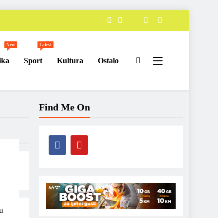
New
Latest
ika
Sport
Kultura
Ostalo
Find Me On
u