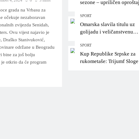
mber 4, 2024
0
3 mins
sezone – upriličen oprošta
Helenu Ćurić!
ioce grada na Vrbasu za
SPORT
e očekuje nezaboravan
Omarska slavila titulu uz
onalnih zvijezda Senidah,
golijadu i veličanstvenu
ers. Ovu vijest najavio je
proslavu pred svojim
, Draško Stanivuković,
SPORT
navijačima
novinare održane u Beogradu
Kup Republike Srpske za
i bine za još bolju
rukometaše: Trijumf Sloge
je otkrio da će program