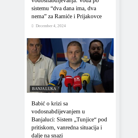
vodosnabdijevanja: Voda po
sistemu “dva dana ima, dva
nema” za Ramiće i Prijakovce
December 4, 2024
BANJA LUKA
Babić o krizi sa
vodosnabdijevanjem u
Banjaluci: Sistem „Tunjice“ pod
pritiskom, vanredna situacija i
dalje na snazi