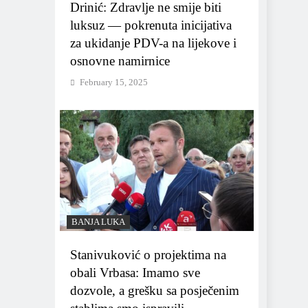
Drinić: Zdravlje ne smije biti
luksuz — pokrenuta inicijativa
za ukidanje PDV-a na lijekove i
osnovne namirnice
February 15, 2025
BANJA LUKA
Stanivuković o projektima na
obali Vrbasa: Imamo sve
dozvole, a grešku sa posječenim