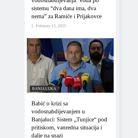
vodosnabdijevanja: Voda po
sistemu “dva dana ima, dva
nema” za Ramiće i Prijakovce
February 15, 2025
BANJA LUKA
Babić o krizi sa
vodosnabdijevanjem u
Banjaluci: Sistem „Tunjice“ pod
pritiskom, vanredna situacija i
dalje na snazi