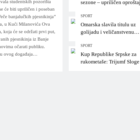
ivala studentskih pozorišta
sezone – upriličen oprošta
 će biti upriličen i poseban
Helenu Ćurić!
SPORT
če banjalučkih pjesnikinja”
ta, u Kući Milanovića Ova
Omarska slavila titulu uz
, koja će se održati prvi put,
golijadu i veličanstvenu
vanih pjesnikinja iz Banje
proslavu pred svojim
SPORT
hovima očarati publiku.
navijačima
Kup Republike Srpske za
ciju ovog događaja…
rukometaše: Trijumf Sloge