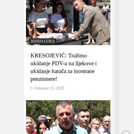
BANJA LUKA
KRESOJEVIĆ: Tražimo
ukidanje PDV-a na lijekove i
ukidanje harača za inostrane
penzionere!
February 15, 2025