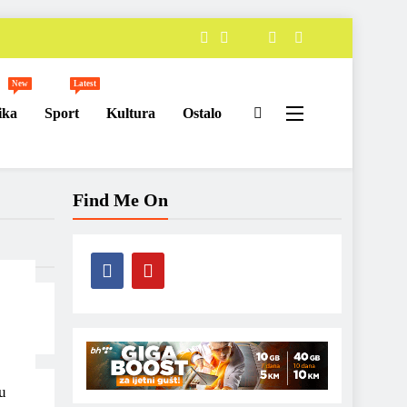
New
Latest
ika
Sport
Kultura
Ostalo
Find Me On
u