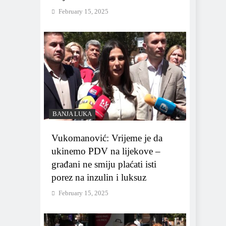
February 15, 2025
BANJA LUKA
Vukomanović: Vrijeme je da
ukinemo PDV na lijekove –
građani ne smiju plaćati isti
porez na inzulin i luksuz
February 15, 2025