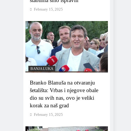
stablima smo ispravili
February 15, 2025
BANJA LUKA
Branko Blanuša na otvaranju
šetališta: Vrbas i njegove obale
dio su svih nas, ovo je veliki
korak za naš grad
February 15, 2025