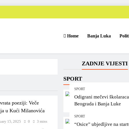
Home
Banja Luka
Polit
ZADNJE VIJESTI
SPORT
SPORT
Odigrani mečevi školaraca
vrata poeziji: Veče
Beograda i Banja Luke
nja u Kući Milanovića
SPORT
uary 15, 2025
0
3 mins
“Osice” ubjedljive na start