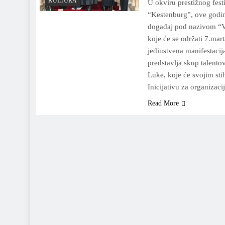
KULTURA
U okviru prestižnog fest
“Kestenburg”, ove godine
događaj pod nazivom “Ve
koje će se održati 7.mar
jedinstvena manifestacija
predstavlja skup talento
Luke, koje će svojim sti
Inicijativu za organiza
Read More