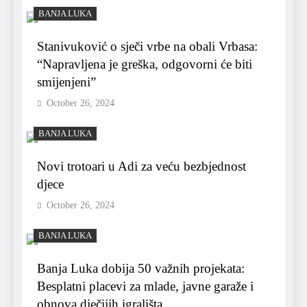
BANJA LUKA
Stanivuković o sječi vrbe na obali Vrbasa:
“Napravljena je greška, odgovorni će biti
smijenjeni”
October 26, 2024
BANJA LUKA
Novi trotoari u Adi za veću bezbjednost
djece
October 26, 2024
BANJA LUKA
Banja Luka dobija 50 važnih projekata:
Besplatni placevi za mlade, javne garaže i
obnova dječijih igrališta