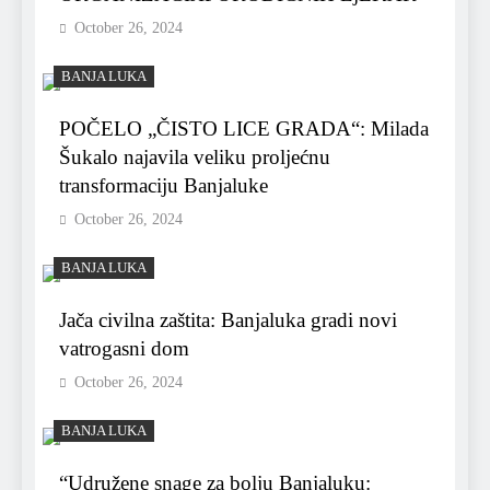
October 26, 2024
BANJA LUKA
POČELO „ČISTO LICE GRADA“: Milada
Šukalo najavila veliku proljećnu
transformaciju Banjaluke
October 26, 2024
BANJA LUKA
Jača civilna zaštita: Banjaluka gradi novi
vatrogasni dom
October 26, 2024
BANJA LUKA
“Udružene snage za bolju Banjaluku: