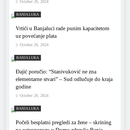
October 26, 2024
BANJA LUKA
Vrtići u Banjaluci rade punim kapacitetom
uz povećanje plata
October 26, 2024
BANJA LUKA
Đajić poručio: “Stanivuković ne zna
elementarne stvari” – Sud odlučuje do kraja
godine
October 26, 2024
BANJA LUKA
Počeli besplatni pregledi za žene – skrining
na osteoporozu u Domu zdravlja Banja