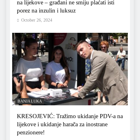
na lijekove – građani ne smiju plaćati isti
porez na inzulin i luksuz
October 26, 2024
BANJA LUKA
KRESOJEVIĆ: Tražimo ukidanje PDV-a na
lijekove i ukidanje harača za inostrane
penzionere!