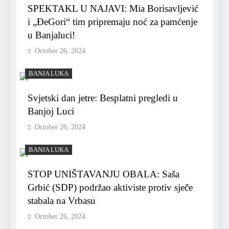
SPEKTAKL U NAJAVI: Mia Borisavljević
i „ĐeGori“ tim pripremaju noć za pamćenje
u Banjaluci!
October 26, 2024
BANJA LUKA
Svjetski dan jetre: Besplatni pregledi u
Banjoj Luci
October 26, 2024
BANJA LUKA
STOP UNIŠTAVANJU OBALA: Saša
Grbić (SDP) podržao aktiviste protiv sječe
stabala na Vrbasu
October 26, 2024