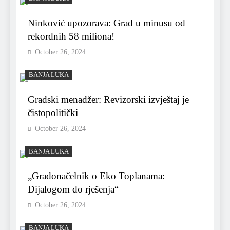
Ninković upozorava: Grad u minusu od
rekordnih 58 miliona!
October 26, 2024
BANJA LUKA
Gradski menadžer: Revizorski izvještaj je
čistopolitički
October 26, 2024
BANJA LUKA
„Gradonačelnik o Eko Toplanama:
Dijalogom do rješenja“
October 26, 2024
BANJA LUKA