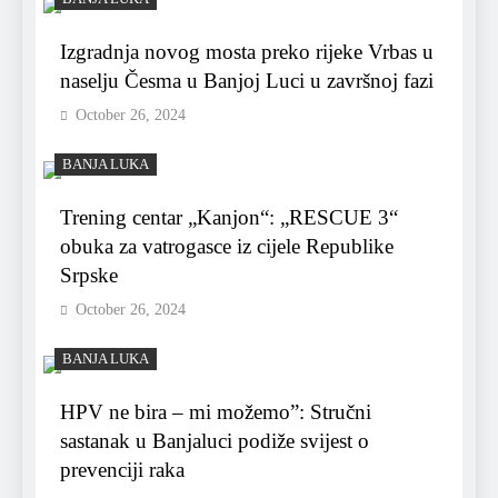
Izgradnja novog mosta preko rijeke Vrbas u
naselju Česma u Banjoj Luci u završnoj fazi
October 26, 2024
BANJA LUKA
Trening centar „Kanjon“: „RESCUE 3“
obuka za vatrogasce iz cijele Republike
Srpske
October 26, 2024
BANJA LUKA
HPV ne bira – mi možemo”: Stručni
sastanak u Banjaluci podiže svijest o
prevenciji raka