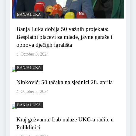
BANJA LUKA
Banja Luka dobija 50 važnih projekata:
Besplatni placevi za mlade, javne garaže i
obnova dječijih igrališta
October 3, 2024
BANJA LUKA
Ninković: 50 tačaka na sjednici 28. aprila
October 3, 2024
BANJA LUKA
Kraj gužvama: Lab nalaze UKC-a radite u
Poliklinici