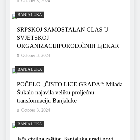
October 3, 2024
BANJA LUKA
SRPSKOJ SAMOSTALAN GLAS U
SVJETSKOJ
ORGANIZACIJIPORODIČNIH LjEKAR
October 3, 2024
BANJA LUKA
POČELO „ČISTO LICE GRADA“: Milada
Šukalo najavila veliku proljećnu
transformaciju Banjaluke
October 3, 2024
BANJA LUKA
Jača civilna zaštita: Banjaluka gradi novi