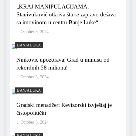
„KRAJ MANIPULACIJAMA:
Stanivuković otkriva šta se zapravo dešava
sa imovinom u centru Banje Luke“
October 3, 2024
BANJA LUKA
Ninković upozorava: Grad u minusu od
rekordnih 58 miliona!
October 3, 2024
BANJA LUKA
Gradski menadžer: Revizorski izvještaj je
čistopolitički
October 3, 2024
BANJA LUKA