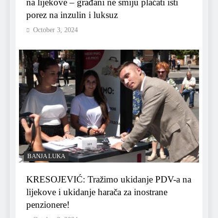
na lijekove – građani ne smiju plaćati isti
porez na inzulin i luksuz
October 3, 2024
BANJA LUKA
KRESOJEVIĆ: Tražimo ukidanje PDV-a na
lijekove i ukidanje harača za inostrane
penzionere!