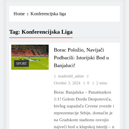
Home
Konferencijska liga
Tag:
Konferencijska Liga
Borac Položio, Navijači
Podbacili: Istorijski Bod u
SPORT
Banjaluci!
madeinbl_admn
October 3, 2024
0
2 mins
Borac Banjaluka – Panatinaikos
1:1! Golom Đorđa Despotovića,
bivšeg napadača Crvene zvezde i
reprezentacije Srbije, domaćin je
na Gradskom stadionu osvojio
najveći bod u klupskoj istoriji – u