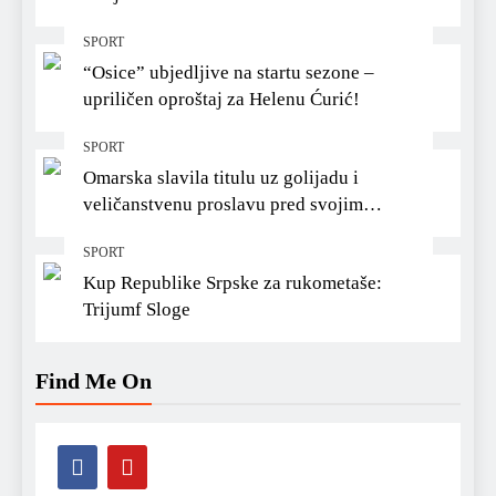
SPORT
“Osice” ubjedljive na startu sezone –
upriličen oproštaj za Helenu Ćurić!
SPORT
Omarska slavila titulu uz golijadu i
veličanstvenu proslavu pred svojim
navijačima
SPORT
Kup Republike Srpske za rukometaše:
Trijumf Sloge
Find Me On