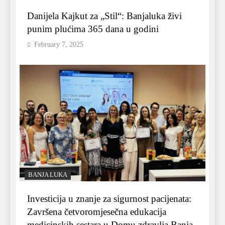
Danijela Kajkut za „Stil“: Banjaluka živi
punim plućima 365 dana u godini
February 7, 2025
BANJA LUKA
Investicija u znanje za sigurnost pacijenata:
Završena četvoromjesečna edukacija
medicinskih sestara u Domu zdravlja Banja