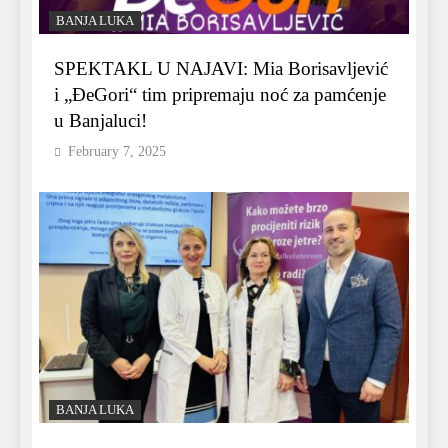
BANJA LUKA
SPEKTAKL U NAJAVI: Mia Borisavljević
i „ĐeGori“ tim pripremaju noć za pamćenje
u Banjaluci!
February 7, 2025
BANJA LUKA