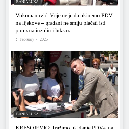
BANJA LUKA
Vukomanović: Vrijeme je da ukinemo PDV
na lijekove – građani ne smiju plaćati isti
porez na inzulin i luksuz
February 7, 2025
BANJA LUKA
KRESOJEVIĆ: Tražimo ukidanje PDV-a na