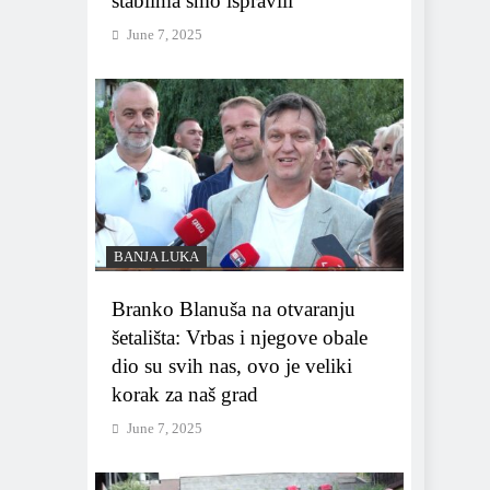
stablima smo ispravili
June 7, 2025
BANJA LUKA
Branko Blanuša na otvaranju
šetališta: Vrbas i njegove obale
dio su svih nas, ovo je veliki
korak za naš grad
June 7, 2025