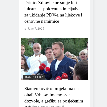
Drinić: Zdravlje ne smije biti
luksuz — pokrenuta inicijativa
za ukidanje PDV-a na lijekove i
osnovne namirnice
June 7, 2025
BANJA LUKA
Stanivuković o projektima na
obali Vrbasa: Imamo sve
dozvole, a grešku sa posječenim