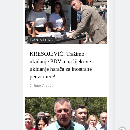
BANJA LUKA
KRESOJEVIĆ: Tražimo
ukidanje PDV-a na lijekove i
ukidanje harača za inostrane
penzionere!
June 7, 2025