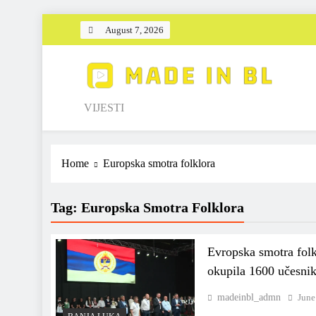
Skip
August 7, 2026
to
content
Made in BL
VIJESTI
Home
Europska smotra folklora
Tag:
Europska Smotra Folklora
Evropska smotra folk
okupila 1600 učesnik
madeinbl_admn
June