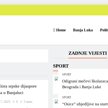
Home
Banja Luka
Polit
ZADNJE VIJESTI
SPORT
SPORT
Odigrani mečevi školaraca
lora srpske dijaspore
Beograda i Banja Luke
a u Banjaluci
SPORT
 7, 2025
0
5 mins
“Osice” ubjedljive na start