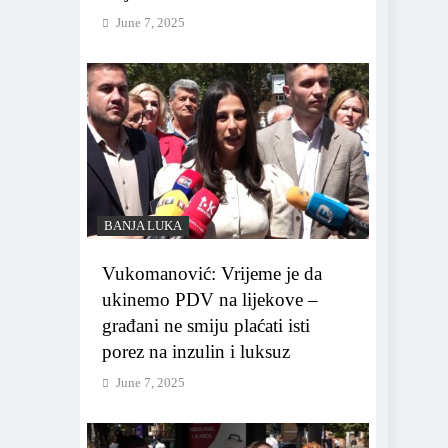
June 7, 2025
BANJA LUKA
Vukomanović: Vrijeme je da
ukinemo PDV na lijekove –
građani ne smiju plaćati isti
porez na inzulin i luksuz
June 7, 2025