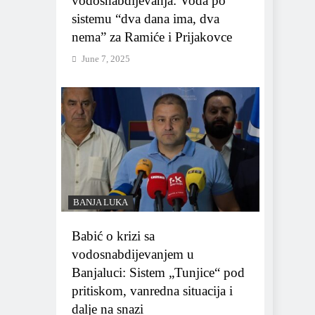
vodosnabdijevanja: Voda po
sistemu “dva dana ima, dva
nema” za Ramiće i Prijakovce
June 7, 2025
BANJA LUKA
Babić o krizi sa
vodosnabdijevanjem u
Banjaluci: Sistem „Tunjice“ pod
pritiskom, vanredna situacija i
dalje na snazi