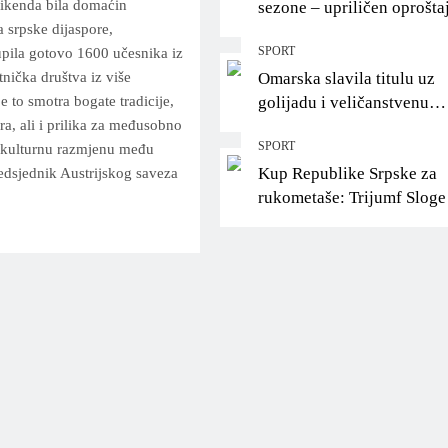
vikenda bila domaćin
sezone – upriličen oprošta
 srpske dijaspore,
Helenu Ćurić!
SPORT
upila gotovo 1600 učesnika iz
nička društva iz više
Omarska slavila titulu uz
e to smotra bogate tradicije,
golijadu i veličanstvenu
ra, ali i prilika za međusobno
proslavu pred svojim
SPORT
 kulturnu razmjenu među
navijačima
Kup Republike Srpske za
edsjednik Austrijskog saveza
rukometaše: Trijumf Sloge