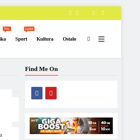
New
Latest
ika
Sport
Kultura
Ostalo
Find Me On
u