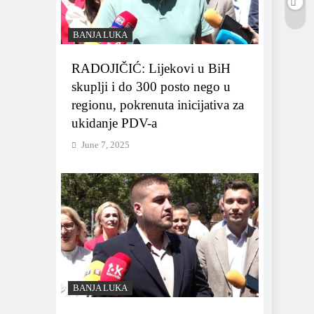
BANJA LUKA
RADOJIČIĆ: Lijekovi u BiH
skuplji i do 300 posto nego u
regionu, pokrenuta inicijativa za
ukidanje PDV-a
June 7, 2025
BANJA LUKA