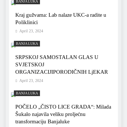
BANJA LUKA
Kraj gužvama: Lab nalaze UKC-a radite u
Poliklinici
April 23, 2024
BANJA LUKA
SRPSKOJ SAMOSTALAN GLAS U
SVJETSKOJ
ORGANIZACIJIPORODIČNIH LjEKAR
April 23, 2024
BANJA LUKA
POČELO „ČISTO LICE GRADA“: Milada
Šukalo najavila veliku proljećnu
transformaciju Banjaluke