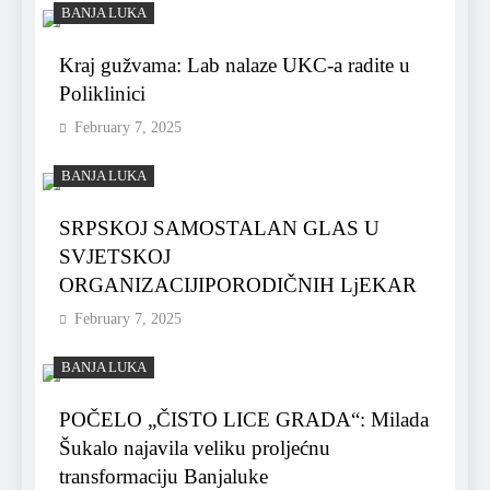
BANJA LUKA
Kraj gužvama: Lab nalaze UKC-a radite u
Poliklinici
February 7, 2025
BANJA LUKA
SRPSKOJ SAMOSTALAN GLAS U
SVJETSKOJ
ORGANIZACIJIPORODIČNIH LjEKAR
February 7, 2025
BANJA LUKA
POČELO „ČISTO LICE GRADA“: Milada
Šukalo najavila veliku proljećnu
transformaciju Banjaluke