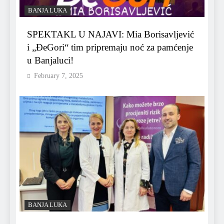
BANJA LUKA
SPEKTAKL U NAJAVI: Mia Borisavljević
i „ĐeGori“ tim pripremaju noć za pamćenje
u Banjaluci!
February 7, 2025
BANJA LUKA