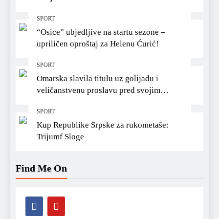
SPORT
“Osice” ubjedljive na startu sezone –
upriličen oproštaj za Helenu Ćurić!
SPORT
Omarska slavila titulu uz golijadu i
veličanstvenu proslavu pred svojim
navijačima
SPORT
Kup Republike Srpske za rukometaše:
Trijumf Sloge
Find Me On