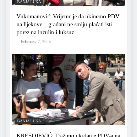
BANJA LUKA
Vukomanović: Vrijeme je da ukinemo PDV
na lijekove – građani ne smiju plaćati isti
porez na inzulin i luksuz
February 7, 2025
BANJA LUKA
KRESOJEVIĆ: Tražimo ukidanje PDV-a na