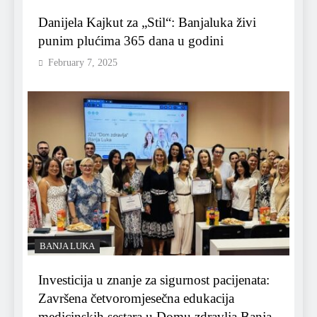
Danijela Kajkut za „Stil“: Banjaluka živi
punim plućima 365 dana u godini
February 7, 2025
BANJA LUKA
Investicija u znanje za sigurnost pacijenata:
Završena četvoromjesečna edukacija
medicinskih sestara u Domu zdravlja Banja