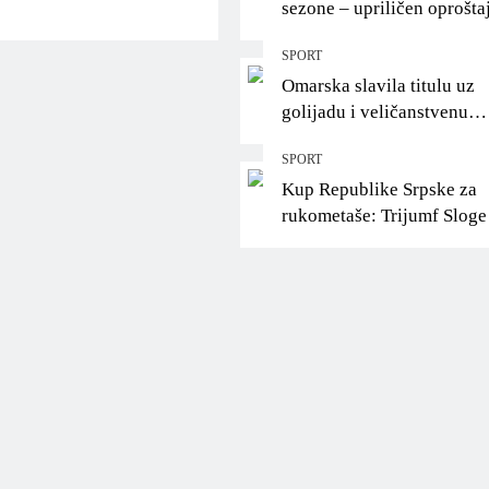
sezone – upriličen oprošta
Helenu Ćurić!
SPORT
Omarska slavila titulu uz
golijadu i veličanstvenu
proslavu pred svojim
SPORT
navijačima
Kup Republike Srpske za
rukometaše: Trijumf Sloge