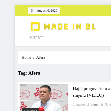
Skip
August 6, 2026
to
content
Made in BL
VIJESTI
Home
Afera
Tag:
Afera
Đajić progovorio o af
smjenu (VIDEO)
madeinbl_admn
Nove