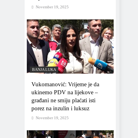
November 19, 2025
BANJA LUKA
Vukomanović: Vrijeme je da
ukinemo PDV na lijekove –
građani ne smiju plaćati isti
porez na inzulin i luksuz
November 19, 2025