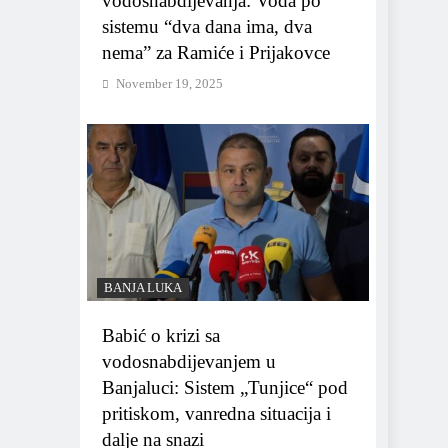
vodosnabdijevanja: Voda po
sistemu “dva dana ima, dva
nema” za Ramiće i Prijakovce
November 19, 2025
BANJA LUKA
Babić o krizi sa
vodosnabdijevanjem u
Banjaluci: Sistem „Tunjice“ pod
pritiskom, vanredna situacija i
dalje na snazi