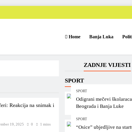
Home
Banja Luka
Polit
ZADNJE VIJESTI
SPORT
SPORT
Odigrani mečevi školaraca
eri: Reakcija na snimak i
Beograda i Banja Luke
SPORT
mber 19, 2025
0
1 mins
“Osice” ubjedljive na start