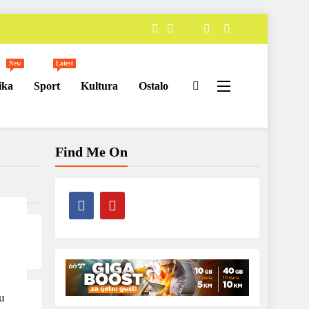
New
Latest
ika
Sport
Kultura
Ostalo
Find Me On
u