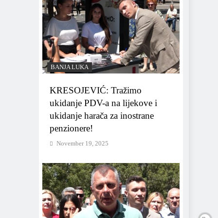
BANJA LUKA
KRESOJEVIĆ: Tražimo
ukidanje PDV-a na lijekove i
ukidanje harača za inostrane
penzionere!
November 19, 2025