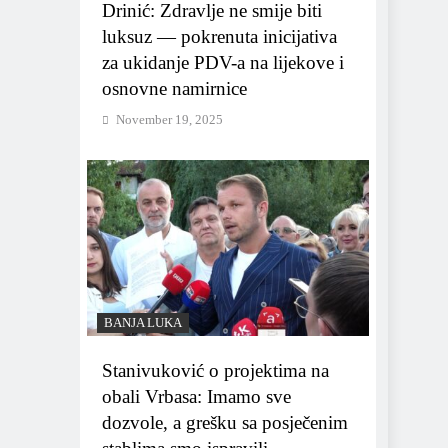
Drinić: Zdravlje ne smije biti
luksuz — pokrenuta inicijativa
za ukidanje PDV-a na lijekove i
osnovne namirnice
November 19, 2025
BANJA LUKA
Stanivuković o projektima na
obali Vrbasa: Imamo sve
dozvole, a grešku sa posječenim